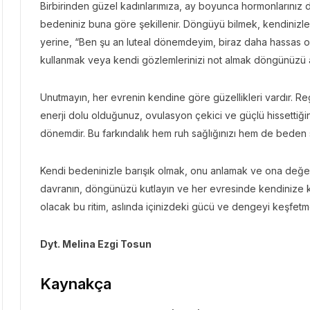
Birbirinden güzel kadınlarımıza, ay boyunca hormonlarınız dal
bedeniniz buna göre şekillenir. Döngüyü bilmek, kendinizle 
yerine, “Ben şu an luteal dönemdeyim, biraz daha hassas olabi
kullanmak veya kendi gözlemlerinizi not almak döngünüzü a
Unutmayın, her evrenin kendine göre güzellikleri vardır. Re
enerji dolu olduğunuz, ovulasyon çekici ve güçlü hissettiğini
dönemdir. Bu farkındalık hem ruh sağlığınızı hem de beden s
Kendi bedeninizle barışık olmak, onu anlamak ve ona değer v
davranın, döngünüzü kutlayın ve her evresinde kendinize kü
olacak bu ritim, aslında içinizdeki gücü ve dengeyi keşfet
Dyt. Melina Ezgi Tosun
Kaynakça