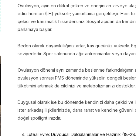
Ovulasyon, ayın en dikkat çeken ve enerjinizin zirveye ulaş
edici hormon (LH) yükselir; yumurtlama gerçekleşir. Hem fi
çekici ve karizmatik hissedersiniz. Sosyal açıdan da kendini
parlamaya başlar.
Beden olarak dayanıklılığınız artar, kas gücünüz yükselir. 
seviyededir. Spor salonunda ağır antrenmanlar veya dayanıklı
Ovulasyon dönemi aynı zamanda beslenme farkındalığının artma
ovulasyon sonrası PMS döneminde yükselir; dengeli beslenmek
tüketimini artırmak da cildinizi ve metabolizmanızı destekler.
Duygusal olarak ise bu dönemde kendinizi daha çekici ve ile
ister arkadaş ilişkilerinizde, daha rahat ve kendine güvenli
doğal spotlight’ınızdır.
Luteal Evre: Duygusal Dalgalanmalar ve Hazırlık (18–28