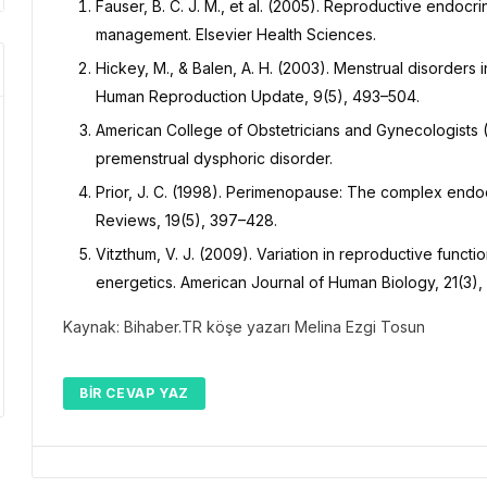
Fauser, B. C. J. M., et al. (2005). Reproductive endocr
management. Elsevier Health Sciences.
Hickey, M., & Balen, A. H. (2003). Menstrual disorder
Human Reproduction Update, 9(5), 493–504.
American College of Obstetricians and Gynecologists
premenstrual dysphoric disorder.
Prior, J. C. (1998). Perimenopause: The complex endoc
Reviews, 19(5), 397–428.
Vitzthum, V. J. (2009). Variation in reproductive functi
energetics. American Journal of Human Biology, 21(3),
Kaynak: Bihaber.TR köşe yazarı Melina Ezgi Tosun
BIR CEVAP YAZ