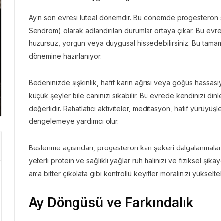
Ayın son evresi luteal dönemdir. Bu dönemde progesteron 
Sendrom) olarak adlandırılan durumlar ortaya çıkar. Bu evred
huzursuz, yorgun veya duygusal hissedebilirsiniz. Bu tama
GEZI BÜLTENI
GEZI 
dönemine hazırlanıyor.
Gezi Bülteni
1 ay önce
8.96k
Gezi 
Manevi Yolculukta Yeni
Emir
Bedeninizde şişkinlik, hafif karın ağrısı veya göğüs hassasiye
Dönem
Kaç
küçük şeyler bile canınızı sıkabilir. Bu evrede kendinizi d
değerlidir. Rahatlatıcı aktiviteler, meditasyon, hafif yürüyü
dengelemeye yardımcı olur.
Beslenme açısından, progesteron kan şekeri dalgalanmalarına
yeterli protein ve sağlıklı yağlar ruh halinizi ve fiziksel şikaye
ama bitter çikolata gibi kontrollü keyifler moralinizi yükseltebi
Ay Döngüsü ve Farkındalık