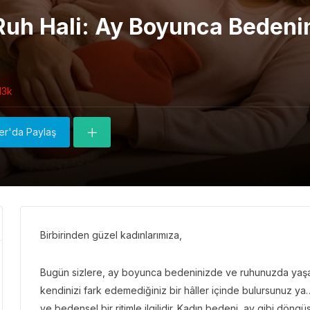
uh Hali: Ay Boyunca Bedeni
13k
ter'da Paylaş
Birbirinden güzel kadınlarımıza,
Bugün sizlere, ay boyunca bedeninizde ve ruhunuzda yaşan
kendinizi fark edemediğiniz bir hâller içinde bulursunuz
ve bedensel bir ritimle ilgilidir. Kadın bedeni, ay gibi döng