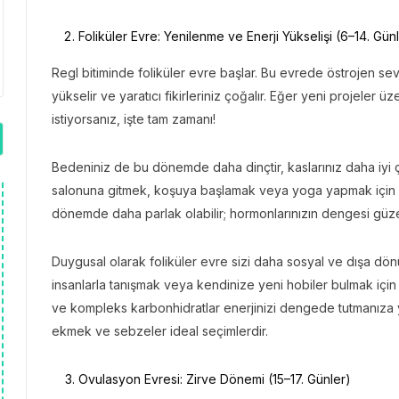
Foliküler Evre: Yenilenme ve Enerji Yükselişi (6–14. Gün
Regl bitiminde foliküler evre başlar. Bu evrede östrojen sev
yükselir ve yaratıcı fikirleriniz çoğalır. Eğer yeni projeler 
istiyorsanız, işte tam zamanı!
Bedeniniz de bu dönemde daha dinçtir, kaslarınız daha iyi ç
salonuna gitmek, koşuya başlamak veya yoga yapmak için ide
dönemde daha parlak olabilir; hormonlarınızın dengesi güzell
Duygusal olarak foliküler evre sizi daha sosyal ve dışa dön
insanlarla tanışmak veya kendinize yeni hobiler bulmak için
ve kompleks karbonhidratlar enerjinizi dengede tutmanıza yar
ekmek ve sebzeler ideal seçimlerdir.
Ovulasyon Evresi: Zirve Dönemi (15–17. Günler)