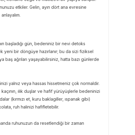
yonunuzu etkiler. Gelin, ayın dört ana evresine
i anlayalım.
ın başladığı gün, bedeniniz bir nevi detoks
eni bir döngüye hazırlanır; bu da sizi fiziksel
veya baş ağrıları yaşayabilirsiniz, hatta bazı günlerde
nizi yalnız veya hassas hissetmeniz çok normaldir.
çının, ılık duşlar ve hafif yürüyüşlerle bedeninizi
lar (kırmızı et, kuru baklagiller, ıspanak gibi)
ata, ruh halinizi hafifletebilir.
manda ruhunuzun da resetlendiği bir zaman