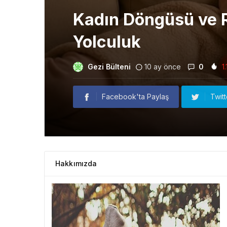
Kadın Döngüsü ve R
Yolculuk
Gezi Bülteni
10 ay önce
0
1.
Facebook'ta Paylaş
Twit
Hakkımızda