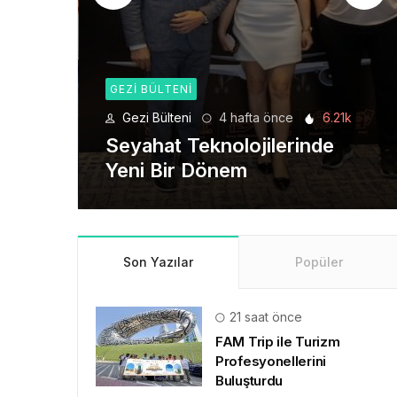
GEZI BÜLTENI
8.84k
Gezi Bülteni
4 hafta önce
6.21k
eni
Seyahat Teknolojilerinde
Yeni Bir Dönem
Son Yazılar
Popüler
21 saat önce
FAM Trip ile Turizm
Profesyonellerini
Buluşturdu