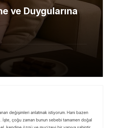
ne ve Duygularına
an değişimleri anlatmak istiyorum. Hani bazen
 ya… İşte, çoğu zaman bunun sebebi tamamen doğal
üsel, kendine özgü ve mucizevi bir yapıya sahiptir.