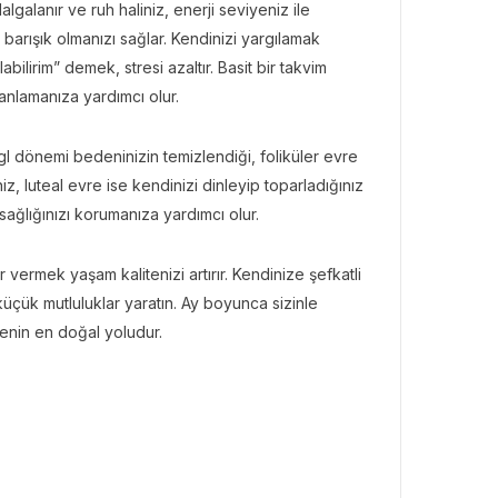
galanır ve ruh haliniz, enerji seviyeniz ile
barışık olmanızı sağlar. Kendinizi yargılamak
lirim” demek, stresi azaltır. Basit bir takvim
nlamanıza yardımcı olur.
gl dönemi bedeninizin temizlendiği, foliküler evre
z, luteal evre ise kendinizi dinleyip toparladığınız
ağlığınızı korumanıza yardımcı olur.
ermek yaşam kalitenizi artırır. Kendinize şefkatli
çük mutluluklar yaratın. Ay boyunca sizinle
menin en doğal yoludur.