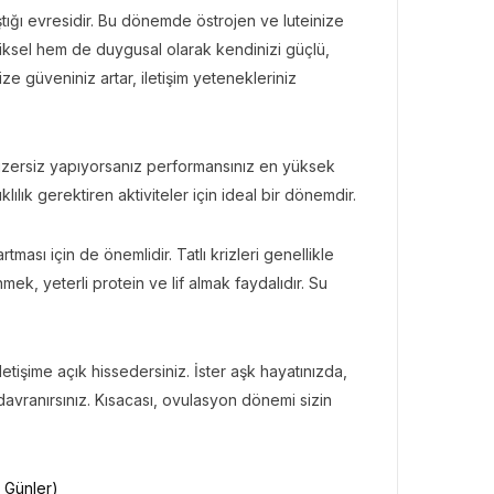
tığı evresidir. Bu dönemde östrojen ve luteinize
ziksel hem de duygusal olarak kendinizi güçlü,
ze güveniniz artar, iletişim yetenekleriniz
Egzersiz yapıyorsanız performansınız en yüksek
lık gerektiren aktiviteler için ideal bir dönemdir.
sı için de önemlidir. Tatlı krizleri genellikle
, yeterli protein ve lif almak faydalıdır. Su
tişime açık hissedersiniz. İster aşk hayatınızda,
 davranırsınız. Kısacası, ovulasyon dönemi sizin
. Günler)