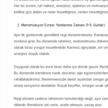
Her bir evresi, ruh halinizi, enerjinizi, iştahınızı ve motivas
birlikte göz atalım ve neler hissettiğinizi, neden hissettiğiniz
Menstrüasyon Evresi: Yenilenme Zamanı (1–5. Günler)
Ayın ilk günlerinde genellikle regl dönemindesiniz. Kanaman
moduna girer. Bu dönemde rahminiz, endometriumu dökerek y
olarak biraz yorgun hissettirebilir. Karnınız ağrıyabilir, sırt 
enerjiniz düşük olabilir.
Duygusal olarak bu evre biraz daha içe dönük geçer. Kendi
Bu dönemde kendinize nazik davranın; ağır egzersizlerden ka
rahatlatabilirsiniz. Beslenmenizde demir açısından zengin gıda
enerji seviyenizi destekler. Küçük keyifler, örneğin sıcak çikol
Regl dönemi sadece rahminizin temizlendiği değil, aynı za
dilimidir. Kendinize izin verin, acele etmeyin, yavaş olun.