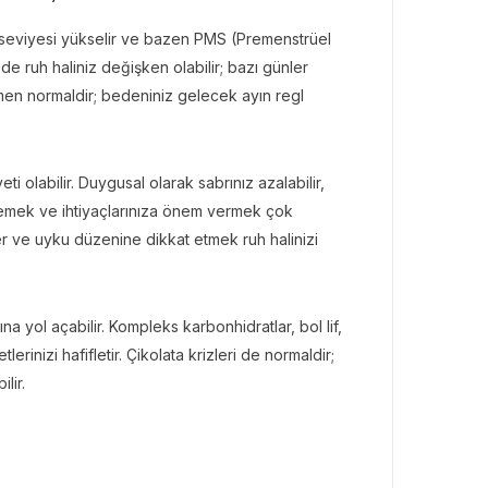
seviyesi yükselir ve bazen PMS (Premenstrüel
e ruh haliniz değişken olabilir; bazı günler
men normaldir; bedeniniz gelecek ayın regl
BÜLTENI
Bülteni
1 ay önce
3.46k
ates ile Yazın En Lüks
ti olabilir. Duygusal olarak sabrınız azalabilir,
amağı
inlemek ve ihtiyaçlarınıza önem vermek çok
şler ve uyku düzenine dikkat etmek ruh halinizi
 yol açabilir. Kompleks karbonhidratlar, bol lif,
tlerinizi hafifletir. Çikolata krizleri de normaldir;
lir.