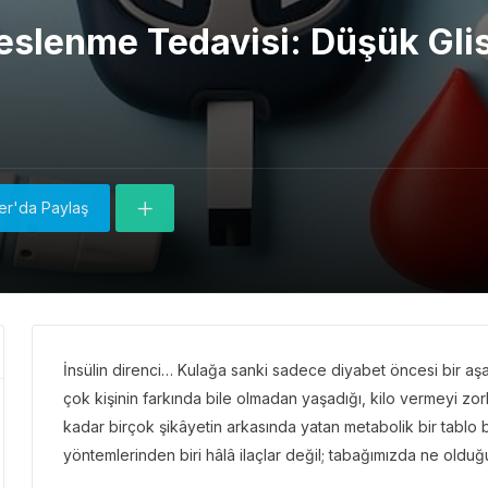
Beslenme Tedavisi: Düşük Gli
ter'da Paylaş
İnsülin direnci… Kulağa sanki sadece diyabet öncesi bir aş
çok kişinin farkında bile olmadan yaşadığı, kilo vermeyi zorl
kadar birçok şikâyetin arkasında yatan metabolik bir tablo bu.
yöntemlerinden biri hâlâ ilaçlar değil; tabağımızda ne olduğ