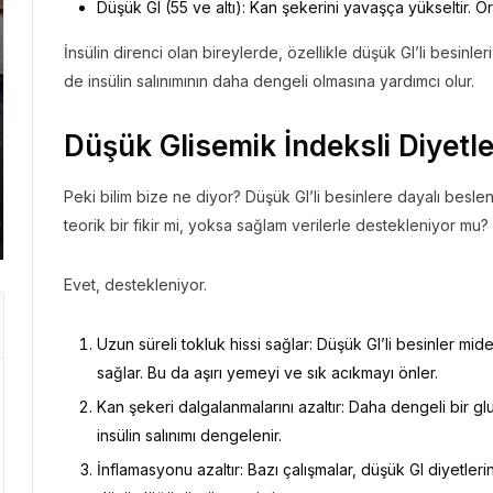
Düşük GI (55 ve altı): Kan şekerini yavaşça yükseltir. Ö
İnsülin direnci olan bireylerde, özellikle düşük GI’li besinl
de insülin salınımının daha dengeli olmasına yardımcı olur.
GEZI BÜLTENI
GEZI 
Düşük Glisemik İndeksli Diyetler
Gezi Bülteni
1 ay önce
8.97k
Gezi 
Manevi Yolculukta Yeni
Emir
Peki bilim bize ne diyor? Düşük GI’li besinlere dayalı beslen
Dönem
Kaç
teorik bir fikir mi, yoksa sağlam verilerle destekleniyor mu?
Evet, destekleniyor.
Uzun süreli tokluk hissi sağlar: Düşük GI’li besinler m
sağlar. Bu da aşırı yemeyi ve sık acıkmayı önler.
Kan şekeri dalgalanmalarını azaltır: Daha dengeli bir g
insülin salınımı dengelenir.
İnflamasyonu azaltır: Bazı çalışmalar, düşük GI diyetleri