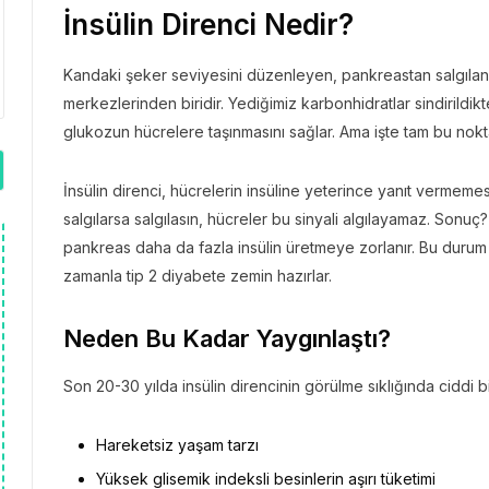
İnsülin Direnci Nedir?
Kandaki şeker seviyesini düzenleyen, pankreastan salgılana
merkezlerinden biridir. Yediğimiz karbonhidratlar sindirildi
glukozun hücrelere taşınmasını sağlar. Ama işte tam bu nok
İnsülin direnci, hücrelerin insüline yeterince yanıt vermem
salgılarsa salgılasın, hücreler bu sinyali algılayamaz. Sonu
pankreas daha da fazla insülin üretmeye zorlanır. Bu durum 
zamanla tip 2 diyabete zemin hazırlar.
Neden Bu Kadar Yaygınlaştı?
Son 20-30 yılda insülin direncinin görülme sıklığında ciddi 
Hareketsiz yaşam tarzı
Yüksek glisemik indeksli besinlerin aşırı tüketimi