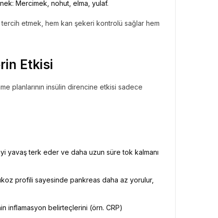
rnek: Mercimek, nohut, elma, yulaf.
eri tercih etmek, hem kan şekeri kontrolü sağlar hem
BÜLTENI
in Etkisi
Bülteni
1 ay önce
3.47k
ates ile Yazın En Lüks
me planlarının insülin direncine etkisi sadece
amağı
ideyi yavaş terk eder ve daha uzun süre tok kalmanı
lukoz profili sayesinde pankreas daha az yorulur,
nin inflamasyon belirteçlerini (örn. CRP)