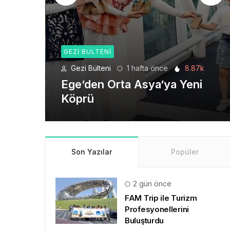
GEZI BÜLTENI
8.87k
Gezi Bülteni
1 ay önce
6.22k
eni
Seyahat Teknolojilerinde
Yeni Bir Dönem
Son Yazılar
Popüler
2 gün önce
FAM Trip ile Turizm
Profesyonellerini
Buluşturdu