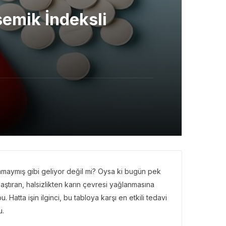
semik İndeksli
amaymış gibi geliyor değil mi? Oysa ki bugün pek
aştıran, halsizlikten karın çevresi yağlanmasına
 Hatta işin ilginci, bu tabloya karşı en etkili tedavi
u.