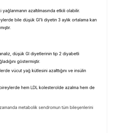
 yağlanmanın azaltılmasında etkili olabilir.
reylerde bile düşük GI’li diyetin 3 aylık ortalama kan
ıştır.
aliz, düşük GI diyetlerinin tip 2 diyabetli
adığını göstermiştir.
rde vücut yağ kütlesini azalttığını ve insülin
n bireylerde hem LDL kolesterolde azalma hem de
ynı zamanda metabolik sendromun tüm bileşenlerini