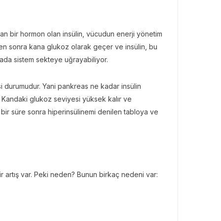
n bir hormon olan insülin, vücudun enerji yönetim
kten sonra kana glukoz olarak geçer ve insülin, bu
tada sistem sekteye uğrayabiliyor.
esi durumudur. Yani pankreas ne kadar insülin
ç? Kandaki glukoz seviyesi yüksek kalır ve
bir süre sonra hiperinsülinemi denilen tabloya ve
bir artış var. Peki neden? Bunun birkaç nedeni var: