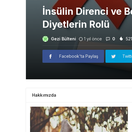
İnsülin Direnci ve 
Diyetlerin Rolü
Gezi Bülteni
1 yıl önce
0
521
Facebook'ta Paylaş
Twit
Hakkımızda