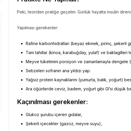
Peki, teoriden pratiğe geçelim. Günlük hayatta insülin diren
Yapılması gerekenler:
Rafine karbonhidratları (beyaz ekmek, pirinç, şekerli gı
Tam tahıllar (kinoa, karabuğday, yulaf) ve baklagilleri te
Meyve tüketimini porsiyon ve zamanlamayla dengele (t
Sebzeleri sofranın ana yıldızı yap.
Yağsız protein kaynaklarını (yumurta, balık, yoğurt) b
Ara öğünlerde ceviz, badem, yoğurt gibi GI’si düşük be
Kaçınılması gerekenler:
Glukoz şurubu içeren gıdalar,
Şekerli içecekler (gazoz, meyve suyu),