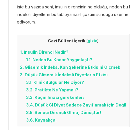
İşte bu yazıda seni, insülin direncinin ne olduğu, neden bu
indeksli diyetlerin bu tabloya nasıl çözüm sunduğu üzerine 
ediyorum.
Gezi Bülteni İçerik
[
gizle
]
1.
İnsülin Direnci Nedir?
1.1.
Neden Bu Kadar Yaygınlaştı?
2.
Glisemik İndeks: Kan Şekerine Etkisini Ölçmek
3.
Düşük Glisemik İndeksli Diyetlerin Etkisi
3.1.
Klinik Bulgular Ne Diyor?
3.2.
Pratikte Ne Yapmalı?
3.3.
Kaçınılması gerekenler:
3.4.
Düşük GI Diyet Sadece Zayıflamak İçin Değil
3.5.
Sonuç: Dirençli Olma, Dönüştür!
3.6.
Kaynakça: