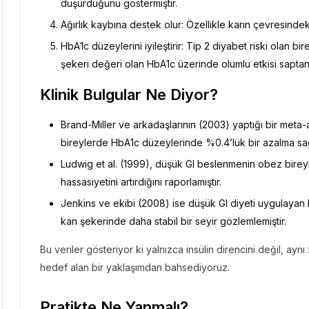
düşürdüğünü göstermiştir.
Ağırlık kaybına destek olur: Özellikle karın çevresindeki
HbA1c düzeylerini iyileştirir: Tip 2 diyabet riski olan bi
şekeri değeri olan HbA1c üzerinde olumlu etkisi saptanm
Klinik Bulgular Ne Diyor?
Brand-Miller ve arkadaşlarının (2003) yaptığı bir meta-an
bireylerde HbA1c düzeylerinde %0.4’lük bir azalma sağl
Ludwig et al. (1999), düşük GI beslenmenin obez bireyle
hassasiyetini artırdığını raporlamıştır.
Jenkins ve ekibi (2008) ise düşük GI diyeti uygulaya
kan şekerinde daha stabil bir seyir gözlemlemiştir.
Bu veriler gösteriyor ki yalnızca insülin direncini değil, a
hedef alan bir yaklaşımdan bahsediyoruz.
Pratikte Ne Yapmalı?