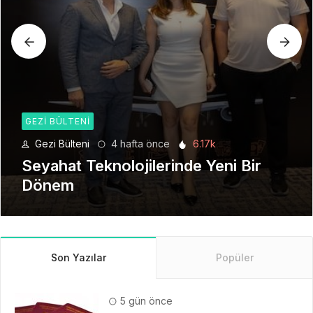
GEZI BÜLTENI
Gezi Bülteni
1 ay önce
8.92k
Manevi Yolculukta Yeni Dönem
Son Yazılar
Popüler
5 gün önce