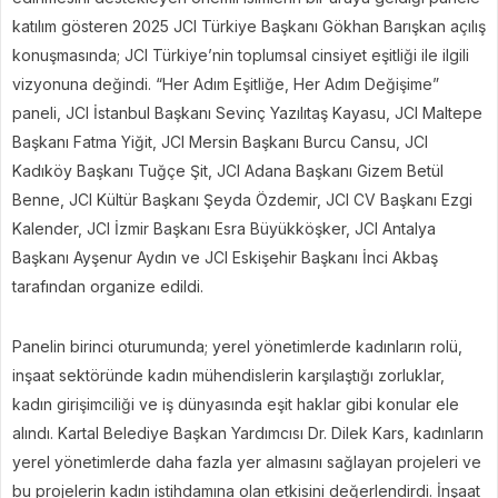
katılım gösteren 2025 JCI Türkiye Başkanı Gökhan Barışkan açılış
konuşmasında; JCI Türkiye’nin toplumsal cinsiyet eşitliği ile ilgili
vizyonuna değindi. “Her Adım Eşitliğe, Her Adım Değişime”
paneli, JCI İstanbul Başkanı Sevinç Yazılıtaş Kayasu, JCI Maltepe
Başkanı Fatma Yiğit, JCI Mersin Başkanı Burcu Cansu, JCI
Kadıköy Başkanı Tuğçe Şit, JCI Adana Başkanı Gizem Betül
Benne, JCI Kültür Başkanı Şeyda Özdemir, JCI CV Başkanı Ezgi
Kalender, JCI İzmir Başkanı Esra Büyükköşker, JCI Antalya
Başkanı Ayşenur Aydın ve JCI Eskişehir Başkanı İnci Akbaş
tarafından organize edildi.
Panelin birinci oturumunda; yerel yönetimlerde kadınların rolü,
inşaat sektöründe kadın mühendislerin karşılaştığı zorluklar,
kadın girişimciliği ve iş dünyasında eşit haklar gibi konular ele
alındı. Kartal Belediye Başkan Yardımcısı Dr. Dilek Kars, kadınların
yerel yönetimlerde daha fazla yer almasını sağlayan projeleri ve
bu projelerin kadın istihdamına olan etkisini değerlendirdi. İnşaat