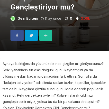
Gençleştiriyor mu?
Gezi Bülteni
11 ay önce
0
3.06k
Aynaya baktığınızda yüzünüzde ince çizgiler mi görüyorsunuz?
Belki yanaklarınızın eski dolgunluğunu kaybettiğini ya da
cildinizin eskisi kadar ışıldamadığını fark ettiniz. Son yıllarda
“kolajen takviyeleri” adı altında satılan tozlar, kapsüller, içecekler
tam da bu kaygılara çözüm sunduğunu iddia ederek popülerlik
kazandı. Peki gerçekten öyle mi? Kolajen alarak cildimizi
gençleştirebilir miyiz, yoksa bu da bir pazarlama stratejisi mi?
Kolajen Takviyeleri: Gerçekten Cildi Gençleştiriyor mu?