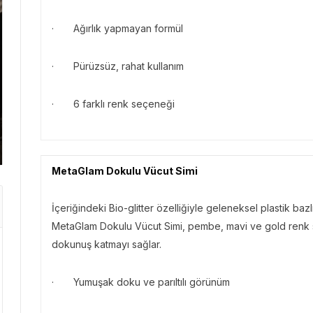
· Ağırlık yapmayan formül
GEZI 
· Pürüzsüz, rahat kullanım
GEZI BÜLTENI
Gezi 
“Der
Gezi Bülteni
1 ay önce
3.44k
· 6 farklı renk seçeneği
Emirates ile Yazın En Lüks
Kris
Kaçamağı
Başa
MetaGlam Dokulu Vücut Simi
İçeriğindeki Bio-glitter özelliğiyle geleneksel plastik bazl
MetaGlam Dokulu Vücut Simi, pembe, mavi ve gold renk se
dokunuş katmayı sağlar.
· Yumuşak doku ve parıltılı görünüm