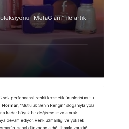
ı koleksiyonu “MetaGlam” ile artık
ksek performanslı renkli kozmetik ürünlerini mutlu
n
Flormar,
“Mutluluk Senin Rengin” sloganıyla yola
rına kadar büyük bir değişime imza atarak
rmaya devam ediyor. Renk uzmanlığı ve yüksek
ormar’ın, sanal dünyadan aldığı ilhamla yarattığı