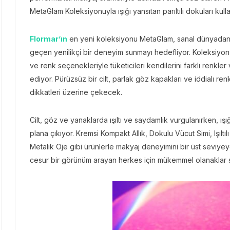
MetaGlam Koleksiyonuyla ışığı yansıtan parıltılı dokuları kull
Flormar’ın
en yeni koleksiyonu MetaGlam, sanal dünyadan il
geçen yenilikçi bir deneyim sunmayı hedefliyor. Koleksiyon
ve renk seçenekleriyle tüketicileri kendilerini farklı renkle
ediyor. Pürüzsüz bir cilt, parlak göz kapakları ve iddialı r
dikkatleri üzerine çekecek.
Cilt, göz ve yanaklarda ışıltı ve saydamlık vurgulanırken, ı
plana çıkıyor. Kremsi Kompakt Allık, Dokulu Vücut Simi, Işıltı
Metalik Oje gibi ürünlerle makyaj deneyimini bir üst seviy
cesur bir görünüm arayan herkes için mükemmel olanaklar 