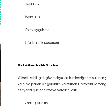
· Hafif Doku
· İpeksi His
· Kolay uygulama
· 5 farklı renk seçeneği
MetaGlam Işıltılı Göz Farı
Yüksek etkili ışıltılı göz makyajları için içeriğinde bulun
kalıcı ve parlak bir görünüm yaratırken E Vitamini ile zengi
bariyerini güçlendirmeye yardımcı olur.
· Zarif, ışıltılı bitiş