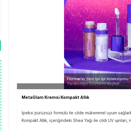
Flormar’ın Yeni Işıl Işıl Koleksiyonu
Yaratıcılığın Sınırlarını Keşfet!
MetaGlam Kremsi Kompakt Allık
İpeksi pürüzsüz formülü ile cilde mükemmel uyum sağlar
Kompakt Allık, içeriğindeki Shea Yağı ile cildi UV ışınları,