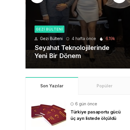
GEZI BÜLTENI
6.19k
Gezi Bülteni
1 ay önce
8.94k
de
Manevi Yolculukta Yeni
Dönem
Son Yazılar
Popüler
6 gün önce
Türkiye pasaportu gücü
üç ayrı listede ölçüldü