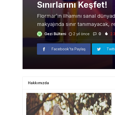
Sınırlarını Keşfet!
Flormar’ın ilhamını sanal dünyada
makyajında sınır tanımayacak, re
Gezi Bülteni
2 yıl önce
0
2.
Facebook'ta Paylaş
Twit
Hakkımızda