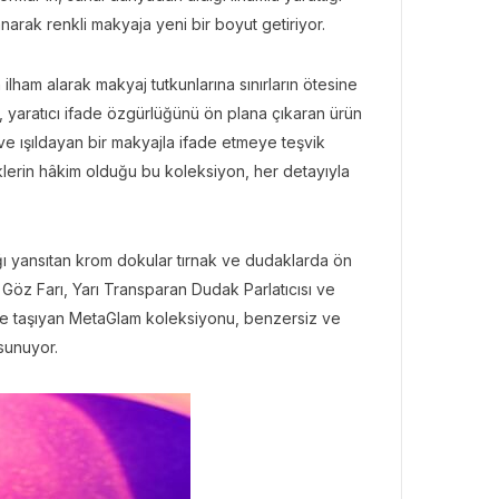
anarak renkli makyaja yeni bir boyut getiriyor.
ham alarak makyaj tutkunlarına sınırların ötesine
, yaratıcı ifade özgürlüğünü ön plana çıkaran ürün
r ve ışıldayan bir makyajla ifade etmeye teşvik
enklerin hâkim olduğu bu koleksiyon, her detayıyla
şığı yansıtan krom dokular tırnak ve dudaklarda ön
lı Göz Farı, Yarı Transparan Dudak Parlatıcısı ve
eye taşıyan MetaGlam koleksiyonu, benzersiz ve
sunuyor.