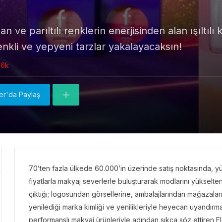
n ve parıltılı renklerin enerjisinden alan ışıltıl
nkli ve yepyeni tarzlar yakalayacaksın!
36k
ter'da Paylaş
70’ten fazla ülkede 60.000’in üzerinde satış noktasında, yü
fiyatlarla makyaj severlerle buluşturarak modlarını yükselte
çıktığı; logosundan görsellerine, ambalajlarından mağazala
yenilediği marka kimliği ve yenilikleriyle heyecan uyandı
performanslı makyaj ürünleriyle adından sıkça söz ettiren Fl