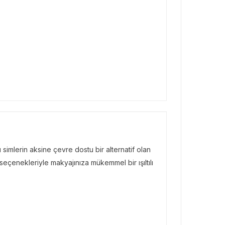
BÜLTENI
Bülteni
1 ay önce
10.24k
ken Rezervasyon!” ile
tal Elma’ya Uzanan
rı Hikâyesi
ı simlerin aksine çevre dostu bir alternatif olan
çenekleriyle makyajınıza mükemmel bir ışıltılı