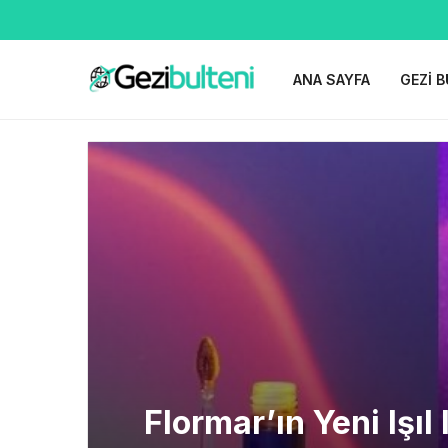
ANA SAYFA
GEZI B
Flormar’ın Yeni Işıl