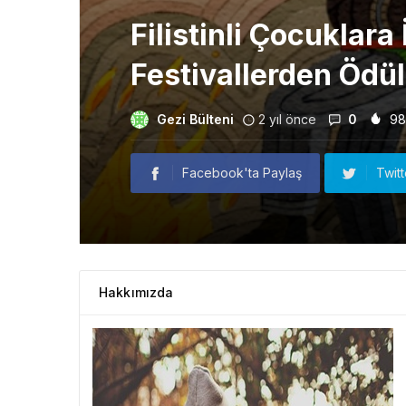
Filistinli Çocuklara
Festivallerden Ödü
Gezi Bülteni
2 yıl önce
0
98
Facebook'ta Paylaş
Twit
Hakkımızda