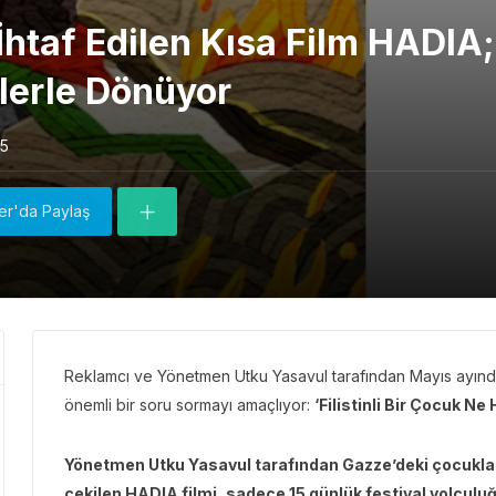
 İhtaf Edilen Kısa Film HADIA
llerle Dönüyor
5
ter'da Paylaş
Reklamcı ve Yönetmen Utku Yasavul tarafından Mayıs ayında 
önemli bir soru sormayı amaçlıyor:
‘Filistinli Bir Çocuk Ne
Yönetmen Utku Yasavul tarafından Gazze’deki çocuklara
çekilen HADIA filmi, sadece 15 günlük festival yolcul