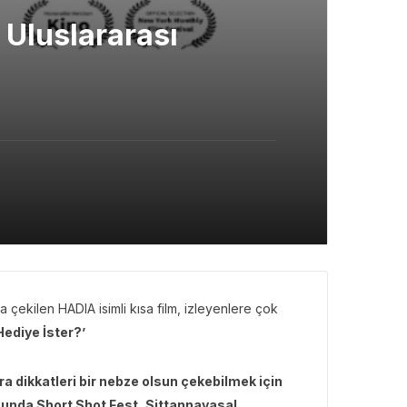
; Uluslararası
çekilen HADIA isimli kısa film, izleyenlere çok
 Hediye İster?’
 dikkatleri bir nebze olsun çekebilmek için
uğunda Short Shot Fest, Sittannavasal