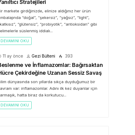
Yanıltıcı Stratejileri
ir markete girdiğinizde, elinize aldığınız her ürün
mbalajında “doğal”, “şekersiz”, “yağsız”, “light”,
GEZI BÜLTENI
katkısız”, “glütensiz”, “probiyotik”, “antioksidan” gibi
elimelerle süslenmiş iddialı...
Gezi Bülteni
1 ay önce
10.25k
“Derken Rezervasyon!” ile
DEVAMINI OKU
Kristal Elma’ya Uzanan
11 ay önce
Gezi Bülteni
393
Başarı Hikâyesi
Beslenme ve İnflamazomlar: Bağırsaktan
Hücre Çekirdeğine Uzanan Sessiz Savaş
ilim dünyasında son yıllarda sıkça duyduğumuz bir
avram var: inflamazomlar. Adını ilk kez duyanlar için
armaşık, hatta biraz da korkutucu...
DEVAMINI OKU