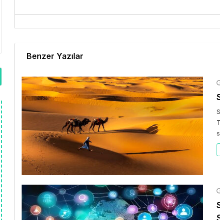
Benzer Yazılar
S
T
s