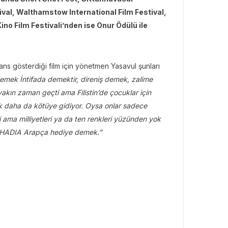
tival, Walthamstow International Film Festival,
ino Film Festivali’nden ise Onur Ödülü ile
rmans gösterdiği film için yönetmen Yasavul şunları
 demek İntifada demektir, direniş demek, zalime
yakın zaman geçti ama Filistin’de çocuklar için
çok daha da kötüye gidiyor. Oysa onlar sadece
i ama milliyetleri ya da ten renkleri yüzünden yok
m. HADIA Arapça hediye demek.”