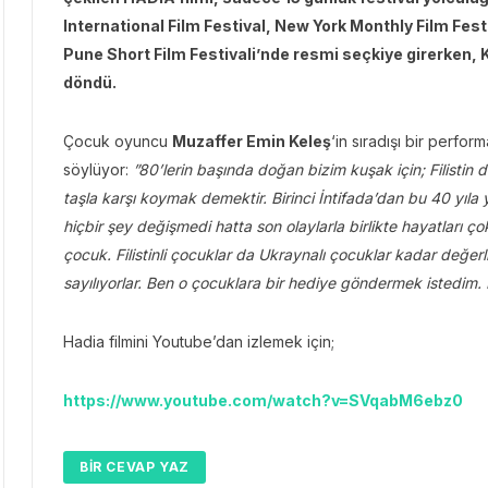
International Film Festival, New York Monthly Film Fes
Pune Short Film Festivali’nde resmi seçkiye girerken, K
döndü.
Çocuk oyuncu
Muzaffer Emin Keleş
‘in sıradışı bir perfo
söylüyor:
”80’lerin başında doğan bizim kuşak için; Filistin
taşla karşı koymak demektir. Birinci İntifada’dan bu 40 yıla 
hiçbir şey değişmedi hatta son olaylarla birlikte hayatları 
çocuk. Filistinli çocuklar da Ukraynalı çocuklar kadar değerl
sayılıyorlar. Ben o çocuklara bir hediye göndermek istedi
Hadia filmini Youtube’dan izlemek için;
https://www.youtube.com/watch?v=SVqabM6ebz0
BIR CEVAP YAZ