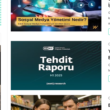
G
k
m
C
t