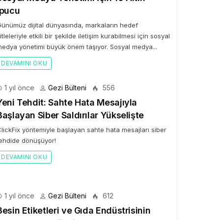
İpucu
ünümüz dijital dünyasında, markaların hedef
itleleriyle etkili bir şekilde iletişim kurabilmesi için sosyal
edya yönetimi büyük önem taşıyor. Sosyal medya...
DEVAMINI OKU
1 yıl önce
Gezi Bülteni
556
Yeni Tehdit: Sahte Hata Mesajıyla
Başlayan Siber Saldırılar Yükselişte
lickFix yöntemiyle başlayan sahte hata mesajları siber
ehdide dönüşüyor!
DEVAMINI OKU
1 yıl önce
Gezi Bülteni
612
Besin Etiketleri ve Gıda Endüstrisinin