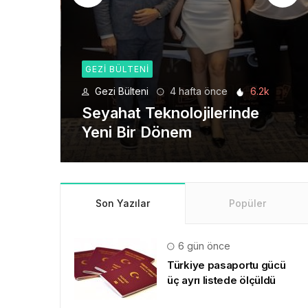
GEZI BÜLTENI
önce
6.2k
Gezi Bülteni
1 ay önce
8.95k
lerinde
Manevi Yolculukta Yeni
Dönem
Son Yazılar
Popüler
6 gün önce
Türkiye pasaportu gücü
üç ayrı listede ölçüldü