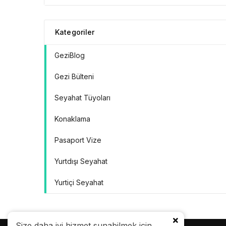
Doğrular” Manifestosu
Kategoriler
GeziBlog
Gezi Bülteni
Seyahat Tüyoları
Konaklama
Pasaport Vize
Yurtdışı Seyahat
Yurtiçi Seyahat
Size daha iyi hizmet sunabilmek için