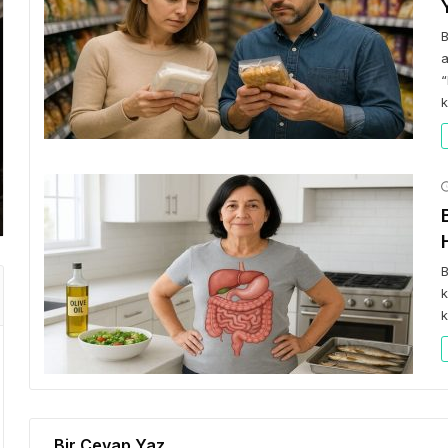
B
a
“
GEZI BÜLTENI
k
Gezi Bülteni
1 ay önce
3.45k
Emirates ile Yazın En Lüks
Kaçamağı
B
k
k
Bir Cevap Yaz