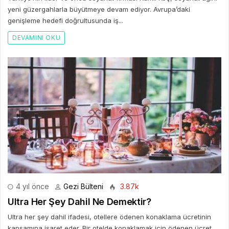
yeni güzergahlarla büyütmeye devam ediyor. Avrupa’daki
genişleme hedefi doğrultusunda iş...
DEVAMINI OKU
4 yıl önce
Gezi Bülteni
3.87k
Ultra Her Şey Dahil Ne Demektir?
Ultra her şey dahil ifadesi, otellere ödenen konaklama ücretinin
kapsamına işaret eder. Bir otelde konaklamak için ödenen ücret,