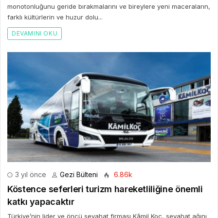
monotonluğunu geride bırakmalarını ve bireylere yeni maceraların,
farklı kültürlerin ve huzur dolu...
DEVAMINI OKU
3 yıl önce
Gezi Bülteni
6.86k
Köstence seferleri turizm hareketliliğine önemli
katkı yapacaktır
Türkiye’nin lider ve öncü seyahat firması Kâmil Koç, seyahat ağını