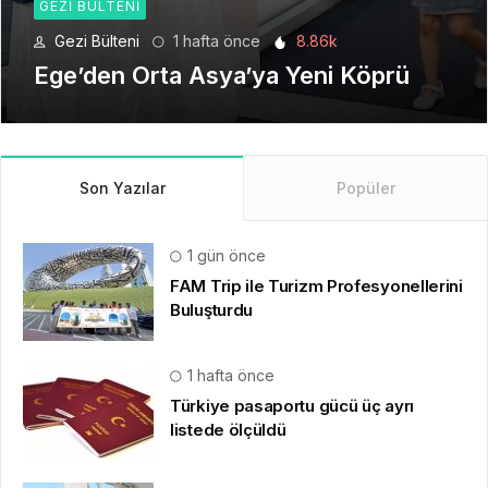
Gezi Bülteni
1 ay önce
6.21k
Seyahat Teknolojilerinde Yeni Bir
Dönem
Son Yazılar
Popüler
1 gün önce
FAM Trip ile Turizm Profesyonellerini
Buluşturdu
1 hafta önce
Türkiye pasaportu gücü üç ayrı
listede ölçüldü