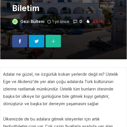
Biletim
Gezi Bülteni
1 yıl önce
0
4.97k
Adalar ne güzel, ne özgürlük kokan yerlerdir değil mi? Üstelik
Ege ve Akdeniz’de yer alan çoğu adalarda Türk kültürünün
izlerine rastlamak mümkündür. Üstelik tüm bunların ötesinde
başka bir ülkeye bir günlüğüne bile gitmek kişiyi geliştirir,
dönüştürür ve başka bir deneyim yaşamasını sağlar.
Ülkemizde de bu adalara gitmek isteyenler için artık
feribotbiletim.com var. Çok cazip fiyatlarla aşağıda yer alan