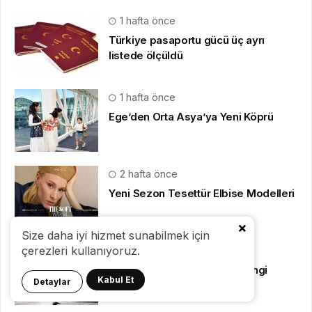
1 hafta önce
Türkiye pasaportu gücü üç ayrı
listede ölçüldü
1 hafta önce
Ege’den Orta Asya’ya Yeni Köprü
2 hafta önce
Yeni Sezon Tesettür Elbise Modelleri
Size daha iyi hizmet sunabilmek için
çerezleri kullanıyoruz.
3 hafta önce
Dijital Dünyanın Tuzakları: Hangi
Kabul Et
Detaylar
Yöntemleri Kullanıyorlar?