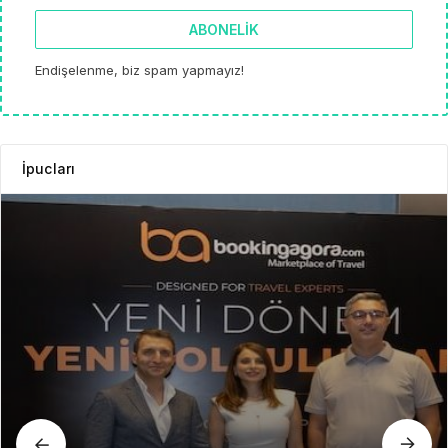
ABONELIK
Endişelenme, biz spam yapmayız!
İpucları