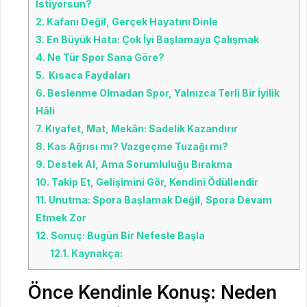
İstiyorsun?
2.
Kafanı Değil, Gerçek Hayatını Dinle
3.
En Büyük Hata: Çok İyi Başlamaya Çalışmak
4.
Ne Tür Spor Sana Göre?
5.
Kısaca Faydaları
6.
Beslenme Olmadan Spor, Yalnızca Terli Bir İyilik
Hâli
7.
Kıyafet, Mat, Mekân: Sadelik Kazandırır
8.
Kas Ağrısı mı? Vazgeçme Tuzağı mı?
9.
Destek Al, Ama Sorumluluğu Bırakma
10.
Takip Et, Gelişimini Gör, Kendini Ödüllendir
11.
Unutma: Spora Başlamak Değil, Spora Devam
Etmek Zor
12.
Sonuç: Bugün Bir Nefesle Başla
12.1.
Kaynakça:
Önce Kendinle Konuş: Neden