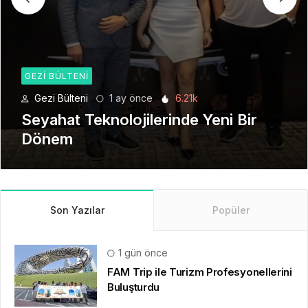
GEZI BÜLTENI
Gezi Bülteni
1 ay önce
6.21k
Seyahat Teknolojilerinde Yeni Bir
Dönem
Son Yazılar
Popüler
1 gün önce
FAM Trip ile Turizm Profesyonellerini
Buluşturdu