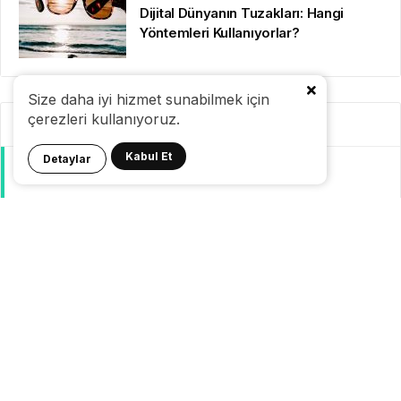
Dijital Dünyanın Tuzakları: Hangi
Yöntemleri Kullanıyorlar?
Size daha iyi hizmet sunabilmek için
çerezleri kullanıyoruz.
Kategoriler
Kabul Et
Detaylar
GeziBlog
Gezi Bülteni
Seyahat Tüyoları
Konaklama
Pasaport Vize
Yurtdışı Seyahat
Yurtiçi Seyahat