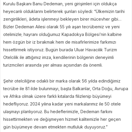
Kurulu Başkanı Banu Dedeman, yeni girişimleri için oldukça
heyecanlı olduklarını belirterek şunları söyledi: “Ülkemizin tarihi
zenginlikleri, âdeta işlenmeyi bekleyen birer mücevher gibi…
Bizler Dedeman Ailesi olarak 55 yılı aşan tecrübemiz ve yeni
otelimizle; hayranı olduğumuz Kapadokya Bölgesi’nin kalbine
hem özgün bir iz bırakmak hem de misafirlerimize farkımızı
hissettirmek istiyoruz. Bugün burada Uluar Havacılık Turizm
Otelcilik ile attığımız imza, kendilerinin bölgenin deneyimli
turizmcileri arasında yer alması açısından da önemli.
Şehir otelciliğine odaklı bir marka olarak 56 yılda edindiğimiz
tecrübe ile 81 ilde bulunmayı, başta Balkanlar, Orta Doğu, Avrupa
ve Afrika olmak üzere farklı kıtalarda filizlenip büyümeyi
hedefliyoruz. 2024 yılına kadar yeni markalarımız ile 50 otele
ulaşmayı planlıyoruz. Bu hedeflerimizle, Dedeman farkını
hissettirmekten ve değişmeyen hizmet kalitemizle her geçen
gün büyümeye devam etmekten mutluluk duyuyoruz.”