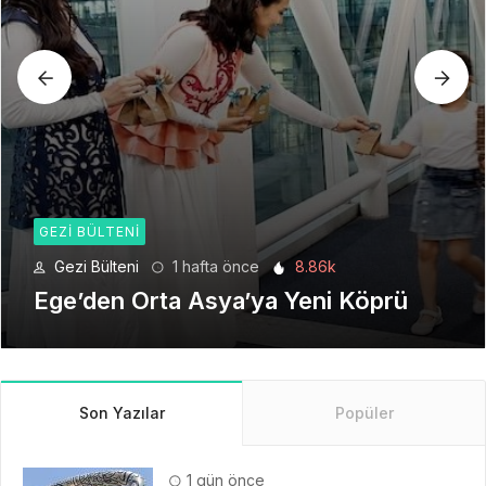
GEZI BÜLTENI
Gezi Bülteni
1 ay önce
6.21k
Seyahat Teknolojilerinde Yeni Bir
Dönem
Son Yazılar
Popüler
1 gün önce