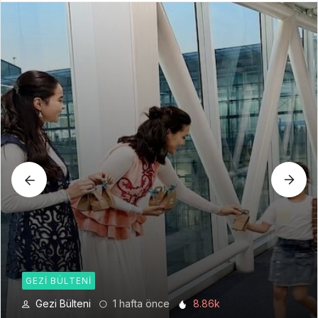
GEZI BÜLTENI
Gezi Bülteni
1 ay önce
6.21k
Seyahat Teknolojilerinde Yeni Bir