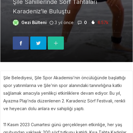
Şile Sahillerinde Sörf Tahtaları
Karadeniz’le Buluştu
Gezi Bülteni
3 yıl önce
0
6.57k
Şile Belediyesi, Şile Spor Akademisi’nin öncülüğünde başlattığı
spor yatırımlarına ve Şile’nin spor alanındaki tanınırlığına katkı
sağlamak amacıyla yenilikçi etkinliklere devam ediyor. Bu yıl,
Ayazma Plajı’nda düzenlenen 2. Karadeniz Sörf Festivali, renkli
ve heyecan dolu anlara ev sahipliği yaptı.
11 Kasım 2023 Cumartesi günü gerçekleşen etkinliğe, her yaş
grubundan yaklaşık 200 sörf tutkunu katıldı. Kısa Tahta Kadınlar,