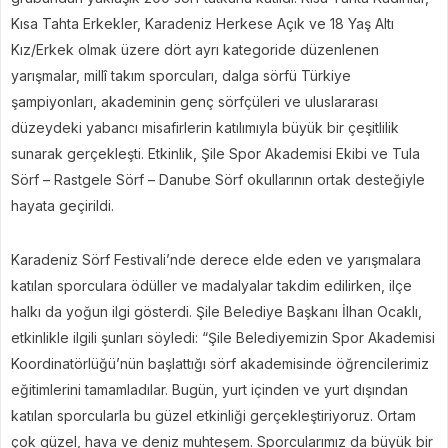
Kısa Tahta Erkekler, Karadeniz Herkese Açık ve 18 Yaş Altı
Kız/Erkek olmak üzere dört ayrı kategoride düzenlenen
yarışmalar, millî takım sporcuları, dalga sörfü Türkiye
şampiyonları, akademinin genç sörfçüleri ve uluslararası
düzeydeki yabancı misafirlerin katılımıyla büyük bir çeşitlilik
sunarak gerçekleşti. Etkinlik, Şile Spor Akademisi Ekibi ve Tula
Sörf – Rastgele Sörf – Danube Sörf okullarının ortak desteğiyle
hayata geçirildi.
Karadeniz Sörf Festivali’nde derece elde eden ve yarışmalara
katılan sporculara ödüller ve madalyalar takdim edilirken, ilçe
halkı da yoğun ilgi gösterdi. Şile Belediye Başkanı İlhan Ocaklı,
etkinlikle ilgili şunları söyledi: “Şile Belediyemizin Spor Akademisi
Koordinatörlüğü’nün başlattığı sörf akademisinde öğrencilerimiz
eğitimlerini tamamladılar. Bugün, yurt içinden ve yurt dışından
katılan sporcularla bu güzel etkinliği gerçekleştiriyoruz. Ortam
çok güzel, hava ve deniz muhteşem. Sporcularımız da büyük bir