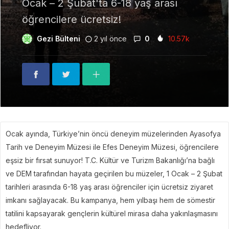
Ocak – 2 Şubat'ta 6-18 yaş arası
öğrencilere ücretsiz!
Gezi Bülteni
2 yıl önce
0
10.57k
Ocak ayında, Türkiye’nin öncü deneyim müzelerinden Ayasofya
Tarih ve Deneyim Müzesi ile Efes Deneyim Müzesi, öğrencilere
eşsiz bir fırsat sunuyor! T.C. Kültür ve Turizm Bakanlığı’na bağlı
ve DEM tarafından hayata geçirilen bu müzeler, 1 Ocak – 2 Şubat
tarihleri arasında 6-18 yaş arası öğrenciler için ücretsiz ziyaret
imkanı sağlayacak. Bu kampanya, hem yılbaşı hem de sömestir
tatilini kapsayarak gençlerin kültürel mirasa daha yakınlaşmasını
hedefliyor.