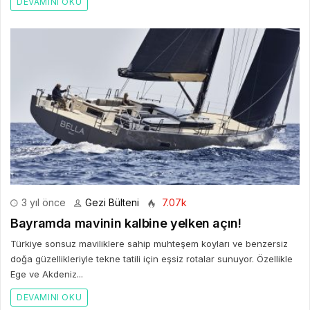
DEVAMINI OKU
3 yıl önce
Gezi Bülteni
7.07k
Bayramda mavinin kalbine yelken açın!
Türkiye sonsuz maviliklere sahip muhteşem koyları ve benzersiz
doğa güzellikleriyle tekne tatili için eşsiz rotalar sunuyor. Özellikle
Ege ve Akdeniz...
DEVAMINI OKU