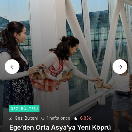
GEZI BÜLTENI
Gezi Bülteni
4 hafta önce
6.21k
Seyahat Teknolojilerinde Yeni Bir
Dönem