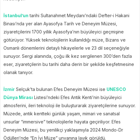
İstanbul’un
tarihi Sultanahmet Meydanı’ndaki Defter-i Hakani
Binası’nda yer alan Ayasofya Tarih ve Deneyim Müzesi,
ziyaretçilerini 1700 yıllık Ayasofya’nın büyüleyici geçmişine
götürüyor. Yüksek teknolojilerin kullanıldığı müze, Bizans ve
Osmanlı dönemlerini detaylı hikayelerle ve 23 dil seçeneğiyle
sunuyor. Sergi alanında, çoğu ilk kez sergilenen 300’den fazla
eser, ziyaretçilerin bu tarihi daha derin bir şekilde keşfetmesine
olanak tanıyor.
İzmir
Selçuk’ta bulunan Efes Deneyim Müzesi ise
UNESCO
Dünya Mirası
Listesi’ndeki Efes Antik Kenti’nin büyüleyici
atmosferini, ileri teknoloji ile buluşturarak ziyaretçilerine sunuyor.
Müzede, antik kentteki günlük yaşam, mimari ve sanatsal
unsurlar “immersive” teknolojilerle hayata geçiriliyor. Efes
Deneyim Müzesi, bu yenilikçi yaklaşımıyla 2024 Mondo-Dr
Ödülleri’nde “En İyi Müze” unvanına layık görüldü.