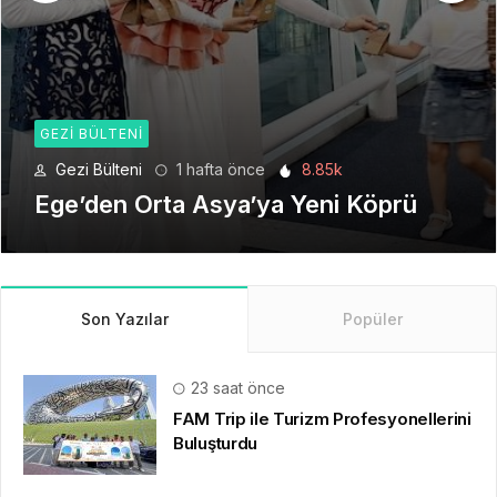
GEZI BÜLTENI
Gezi Bülteni
4 hafta önce
6.21k
Seyahat Teknolojilerinde Yeni Bir
Dönem
Son Yazılar
Popüler
23 saat önce
FAM Trip ile Turizm Profesyonellerini
Buluşturdu