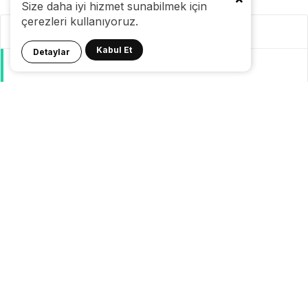
Size daha iyi hizmet sunabilmek için
çerezleri kullanıyoruz.
Kategoriler
Kabul Et
Detaylar
GeziBlog
Gezi Bülteni
Seyahat Tüyoları
Konaklama
Pasaport Vize
Yurtdışı Seyahat
Yurtiçi Seyahat