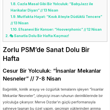
1.8.
Cazla Masal Gibi Bir Yolculuk: “BabyJazz ile
Harikalar Diyarı” // 13 Nisan
1.9.
Mutfakta Hayat: “Kısık Ateşte Düdüklü Tencere”
// 13 Nisan
1.10.
Efsanevi Bir Konser: “Hooverphonic” // 12 Nisan
2.
🎭 Sanatla Dolu Bir Hafta Kaçmaz!
Zorlu PSM’de Sanat Dolu Bir
Hafta
Cesur Bir Yolculuk: “İnsanlar Mekanlar
Nesneler” // 7-8 Nisan
Bağımlılık, kimlik arayışı ve özgürlük temalarını işleyen “İnsanlar
Mekanlar Nesneler”, izleyiciyi insan ruhunun derinliklerinde bir
yolculuğa çıkarıyor. Merve Dizdar’ın güçlü performansıyla
sahneye taşınan bu özel yapım, geçmişin yüklerinden arınma