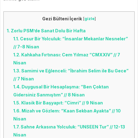
Gezi Bülteni İçerik
[
gizle
]
1.
Zorlu PSM’de Sanat Dolu Bir Hafta
1.1.
Cesur Bir Yolculuk: “İnsanlar Mekanlar Nesneler”
// 7-8 Nisan
1.2.
Kahkaha Fırtınası: Cem Yılmaz “CMXXIV” // 7
Nisan
1.3.
Samimi ve Eğlenceli: “İbrahim Selim ile Bu Gece”
// 7 Nisan
1.4.
Duygusal Bir Hesaplaşma: “Ben Çoktan
Gidersiniz Sanmıştım” // 8 Nisan
1.5.
Klasik Bir Başyapıt: “Cimri” // 9 Nisan
1.6.
Mizah ve Gözlem: “Kaan Sekban Ayakta” // 10
Nisan
1.7.
Sahne Arkasına Yolculuk: “UNSEEN Tur” // 12-13
Nisan