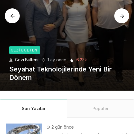
GEZI BÜLTENI
Gezi Bülteni
1 ay önce
6.23k
Seyahat Teknolojilerinde Yeni Bir
Dönem
Son Yazılar
Popüler
2 gün önce