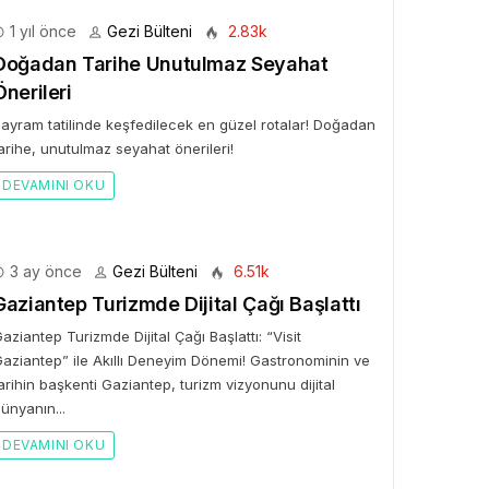
1 yıl önce
Gezi Bülteni
2.83k
Doğadan Tarihe Unutulmaz Seyahat
Önerileri
ayram tatilinde keşfedilecek en güzel rotalar! Doğadan
arihe, unutulmaz seyahat önerileri!
DEVAMINI OKU
3 ay önce
Gezi Bülteni
6.51k
Gaziantep Turizmde Dijital Çağı Başlattı
aziantep Turizmde Dijital Çağı Başlattı: “Visit
aziantep” ile Akıllı Deneyim Dönemi! Gastronominin ve
arihin başkenti Gaziantep, turizm vizyonunu dijital
ünyanın...
DEVAMINI OKU