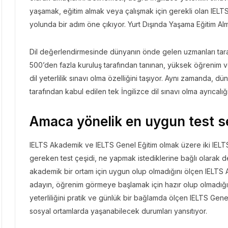
yaşamak, eğitim almak veya çalışmak için gerekli olan IELTS
yolunda bir adım öne çıkıyor. Yurt Dışında Yaşama Eğitim Al
Dil değerlendirmesinde dünyanın önde gelen uzmanları taraf
500’den fazla kuruluş tarafından tanınan, yüksek öğrenim v
dil yeterlilik sınavı olma özelliğini taşıyor. Aynı zamanda, d
tarafından kabul edilen tek İngilizce dil sınavı olma ayrıcalığ
Amaca yönelik en uygun test s
IELTS Akademik ve IELTS Genel Eğitim olmak üzere iki IELTS
gereken test çeşidi, ne yapmak istediklerine bağlı olarak deği
akademik bir ortam için uygun olup olmadığını ölçen IELTS A
adayın, öğrenim görmeye başlamak için hazır olup olmadığın
yeterliliğini pratik ve günlük bir bağlamda ölçen IELTS Gene
sosyal ortamlarda yaşanabilecek durumları yansıtıyor.