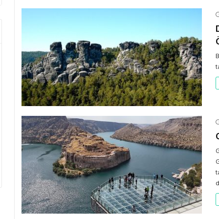
B
t
G
G
t
d