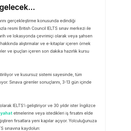
ir gelecek…
vlarını gerçekleştirme konusunda edindiği
la resmi British Council IELTS sınav merkezi ile
i tarih ve lokasyonda çevrimiçi olarak veya şahsen
 hakkında alıştırmalar ve e-kitaplar içeren örnek
ler ve ipuçları içeren son dakika hazırlık kursu
.
ştiriliyor ve kusursuz sistemi sayesinde, tüm
ıyor. Sınava girenler sonuçlarını, 3-13 gün içinde
larak IELTS’i geliştiriyor ve 30 yıldır ister İngilizce
yahat
etmelerine veya istedikleri iş fırsatını elde
tiren fırsatlara yeni kapılar açıyor. Yolculuğunuza
LTS sınavına kaydolun: