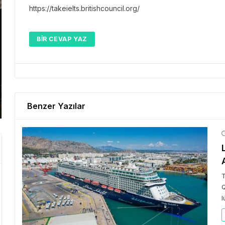
https://takeielts.britishcouncil.org/
GEZI 
BIR CEVAP YAZ
GEZI BÜLTENI
Gezi 
“Der
Gezi Bülteni
1 ay önce
3.43k
Emirates ile Yazın En Lüks
Kris
Kaçamağı
Başa
Benzer Yazılar
T
Q
l