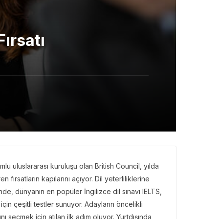
ırsatı
rumlu uluslararası kuruluşu olan British Council, yılda
 fırsatların kapılarını açıyor. Dil yeterliliklerine
de, dünyanın en popüler İngilizce dil sınavı IELTS,
in çeşitli testler sunuyor. Adayların öncelikli
ını seçmek için atılan ilk adım oluyor. Yurtdışında