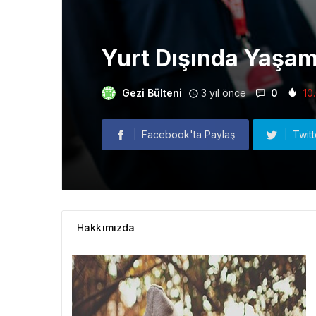
Yurt Dışında Yaşam
Gezi Bülteni
3 yıl önce
0
10
Facebook'ta Paylaş
Twit
Hakkımızda