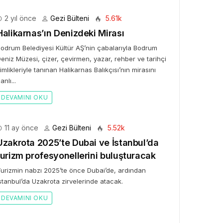
2 yıl önce
Gezi Bülteni
5.61k
Halikarnas’ın Denizdeki Mirası
odrum Belediyesi Kültür AŞ’nin çabalarıyla Bodrum
eniz Müzesi, çizer, çevirmen, yazar, rehber ve tarihçi
imlikleriyle tanınan Halikarnas Balıkçısı’nın mirasını
anlı...
DEVAMINI OKU
11 ay önce
Gezi Bülteni
5.52k
Uzakrota 2025’te Dubai ve İstanbul’da
turizm profesyonellerini buluşturacak
urizmin nabzı 2025’te önce Dubai’de, ardından
stanbul’da Uzakrota zirvelerinde atacak.
DEVAMINI OKU