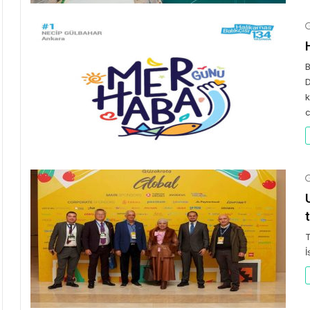
B
D
k
c
T
İ