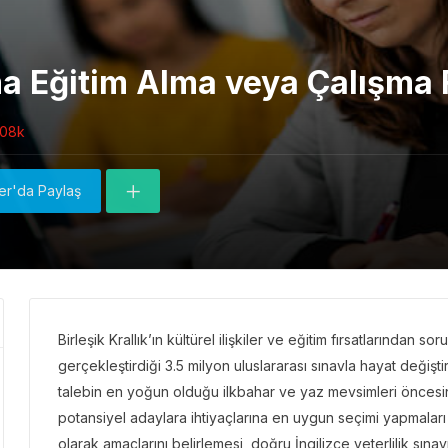
a Eğitim Alma veya Çalışma F
.08k
ter'da Paylaş
Birleşik Krallık’ın kültürel ilişkiler ve eğitim fırsatlarından so
gerçekleştirdiği 3.5 milyon uluslararası sınavla hayat değiştiren
talebin en yoğun olduğu ilkbahar ve yaz mevsimleri öncesin
potansiyel adaylara ihtiyaçlarına en uygun seçimi yapmaları iç
olarak amaçlarını belirlemesi, doğru İngilizce yeterlilik sınav