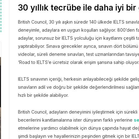
30 yıllık tecrübe ile daha iyi b
British Council, 30 yılı aşkın süredir 140 ülkede IELTS sına
deneyimle, adaylara en uygun koşulları sağlıyor. 800’den faz
adaylar, sorunsuz bir IELTS yolculuğu için kayıtlarını çeşitl
yaptırabiliyor. Sınava girecekler ayrıca, sınavın dört bölümü
videolar, süreli deneme sınavları, test uzmanlarından tavsiye
‘Road to IELTS’e ücretsiz olarak erişim şansına sahip oluyor
IELTS sınavının içeriği, herkesin anlayabileceği şekilde geli
sınavların adil ve doğru bir şekilde değerlendirilmesi sağlan
hızlı bir şekilde alabiliyor.
British Council, adayların deneyimini iyileştirmek için sürekli o
becerilerini kanıtlamalarına ister dünyanın farklı yerlerine
se
etmelerine yardımcı olabilmek için dünya çapında hayat değiş
şimdi başlayın ve hayallerinizin peşinden gitmek için bir IE