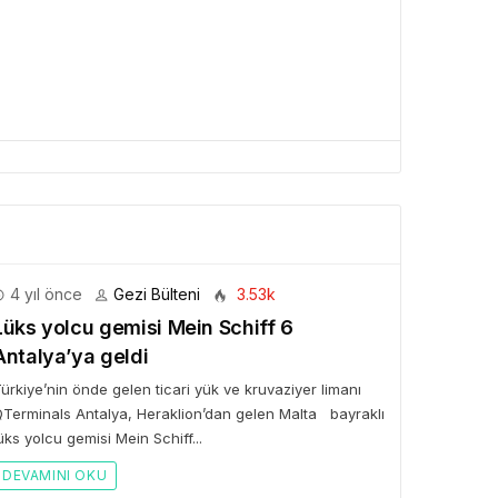
BÜLTENI
Bülteni
1 ay önce
10.23k
ken Rezervasyon!” ile
tal Elma’ya Uzanan
rı Hikâyesi
4 yıl önce
Gezi Bülteni
3.53k
Lüks yolcu gemisi Mein Schiff 6
Antalya’ya geldi
ürkiye’nin önde gelen ticari yük ve kruvaziyer limanı
Terminals Antalya, Heraklion’dan gelen Malta bayraklı
üks yolcu gemisi Mein Schiff...
DEVAMINI OKU