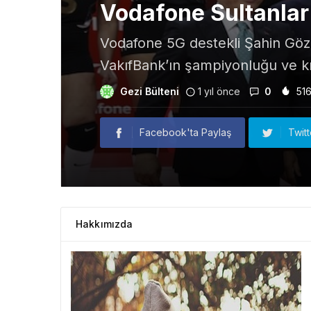
Vodafone Sultanlar 
Vodafone 5G destekli Şahin Gözü
VakıfBank’ın şampiyonluğu ve kırı
Gezi Bülteni
1 yıl önce
0
51
Facebook'ta Paylaş
Twit
Hakkımızda