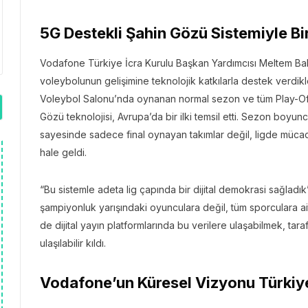
5G Destekli Şahin Gözü Sistemiyle Bir
Vodafone Türkiye İcra Kurulu Başkan Yardımcısı Meltem Baki
voleybolunun gelişimine teknolojik katkılarla destek verdik
Voleybol Salonu’nda oynanan normal sezon ve tüm Play-Off 
Gözü teknolojisi, Avrupa’da bir ilki temsil etti. Sezon boyu
sayesinde sadece final oynayan takımlar değil, ligde mücad
hale geldi.
“Bu sistemle adeta lig çapında bir dijital demokrasi sağladık”
şampiyonluk yarışındaki oyunculara değil, tüm sporculara a
de dijital yayın platformlarında bu verilere ulaşabilmek, tar
ulaşılabilir kıldı.
Vodafone’un Küresel Vizyonu Türkiy