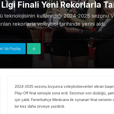
Ligi Finali Yeni Rekorlarla 
 teknolojisinin kullanıldığı 2024-2025 sezonu Vo
lan rekorlarla voleybol tarihinde yerini aldı.
6
ter'da Paylaş
2024-2025 sezonu boyunca voleybolseverleri ekran başına 
Play-Off final serisiyle sona erdi. Sezonun son düdüğü, ş
için çaldı. Fenerbahçe Medicana ile oynanan final serisinin
bir kez daha zirveye yazdırdı.