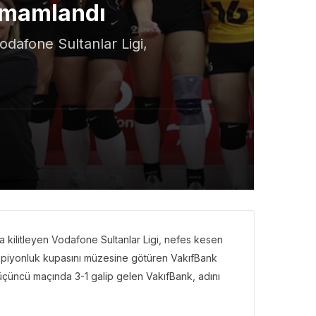
Tamamlandı
dafone Sultanlar Ligi,
kilitleyen Vodafone Sultanlar Ligi, nefes kesen
ampiyonluk kupasını müzesine götüren VakıfBank
 üçüncü maçında 3-1 galip gelen VakıfBank, adını