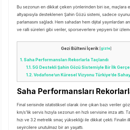
Bu sezonun en dikkat çeken yönlerinden biri ise, maçlara e
altyapısıyla desteklenen Şahin Gözü sistemi, sadece oyunun d
parlamasını sağladı. Hem sahadan hem dijital yayınlardan anlı
ve ralli süreleri gibi veriler, sporseverlere yepyeni bir izl
Gezi Bülteni İçerik
[
gizle
]
1.
Saha Performansları Rekorlarla Taçlandı
1.1.
5G Destekli Şahin Gözü Sistemiyle Bir İlk Gerçe
1.2.
Vodafone’un Küresel Vizyonu Türkiye’de Saha
Saha Performansları Rekorlarl
Final serisinde istatistiksel olarak öne çıkan bazı veriler gö
km/s’lik servis hızıyla sezonun en hızlı servisine imza attı
hızı ve 3.2 metrelik smaç yüksekliği ile dikkat çekti. Finalin 
seyircilere unutulmaz bir an yaşattı.