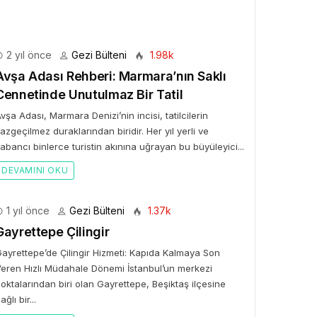
2 yıl önce
Gezi Bülteni
1.98k
Avşa Adası Rehberi: Marmara’nın Saklı
Cennetinde Unutulmaz Bir Tatil
vşa Adası, Marmara Denizi’nin incisi, tatilcilerin
azgeçilmez duraklarından biridir. Her yıl yerli ve
abancı binlerce turistin akınına uğrayan bu büyüleyici...
DEVAMINI OKU
1 yıl önce
Gezi Bülteni
1.37k
Gayrettepe Çilingir
ayrettepe’de Çilingir Hizmeti: Kapıda Kalmaya Son
eren Hızlı Müdahale Dönemi İstanbul’un merkezi
oktalarından biri olan Gayrettepe, Beşiktaş ilçesine
ağlı bir...