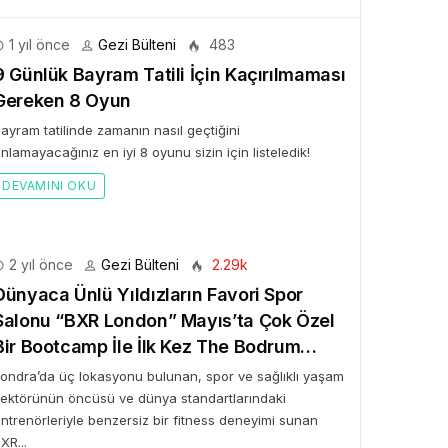
1 yıl önce
Gezi Bülteni
483
9 Günlük Bayram Tatili İçin Kaçırılmaması
BÜLTENI
Gereken 8 Oyun
Bülteni
1 ay önce
10.23k
ayram tatilinde zamanın nasıl geçtiğini
ken Rezervasyon!” ile
nlamayacağınız en iyi 8 oyunu sizin için listeledik!
tal Elma’ya Uzanan
DEVAMINI OKU
rı Hikâyesi
2 yıl önce
Gezi Bülteni
2.29k
Dünyaca Ünlü Yıldızların Favori Spor
Salonu “BXR London” Mayıs’ta Çok Özel
Bir Bootcamp İle İlk Kez The Bodrum
Edition’da
ondra’da üç lokasyonu bulunan, spor ve sağlıklı yaşam
ektörünün öncüsü ve dünya standartlarındaki
ntrenörleriyle benzersiz bir fitness deneyimi sunan
XR...