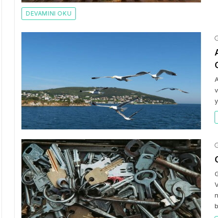
DEVAMINI OKU
A
v
y
G
V
n
b