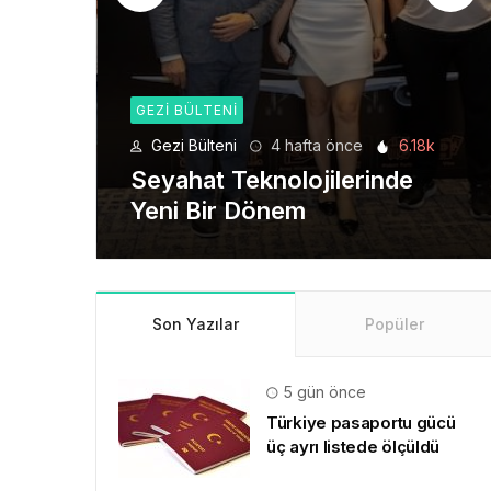
GEZI BÜLTENI
6.18k
Gezi Bülteni
1 ay önce
8.93k
de
Manevi Yolculukta Yeni
Dönem
Son Yazılar
Popüler
5 gün önce
Türkiye pasaportu gücü
üç ayrı listede ölçüldü