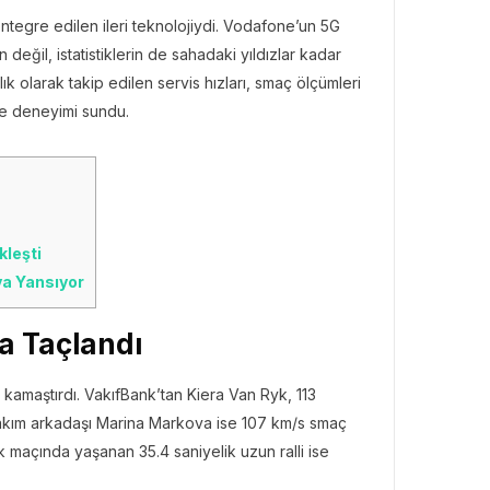
ntegre edilen ileri teknolojiydi. Vodafone’un 5G
eğil, istatistiklerin de sahadaki yıldızlar kadar
k olarak takip edilen servis hızları, smaç ölçümleri
eme deneyimi sundu.
kleşti
ya Yansıyor
a Taçlandı
z kamaştırdı. VakıfBank’tan Kiera Van Ryk, 113
. Takım arkadaşı Marina Markova ise 107 km/s smaç
ilk maçında yaşanan 35.4 saniyelik uzun ralli ise