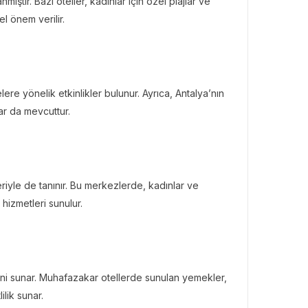
mıştır. Bazı oteller, kadınlar için özel plajlar ve
l önem verilir.
BÜLTENI
Bülteni
1 ay önce
10.22k
ken Rezervasyon!” ile
lere yönelik etkinlikler bulunur. Ayrıca, Antalya’nın
tal Elma’ya Uzanan
ar da mevcuttur.
rı Hikâyesi
iyle de tanınır. Bu merkezlerde, kadınlar ve
 hizmetleri sunulur.
ini sunar. Muhafazakar otellerde sunulan yemekler,
ilik sunar.