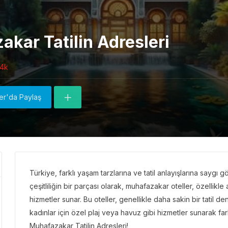
kar Tatilin Adresleri
94k
ter'da Paylaş
Türkiye, farklı yaşam tarzlarına ve tatil anlayışlarına saygı 
çeşitliliğin bir parçası olarak, muhafazakar oteller, özellikl
hizmetler sunar. Bu oteller, genellikle daha sakin bir tatil d
kadınlar için özel plaj veya havuz gibi hizmetler sunarak farkl
Muhafazakar Tatilin Adresleri!