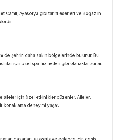
hmet Camii, Ayasofya gibi tarihi eserleri ve Boğaz’ın
lerdir.
em de şehrin daha sakin bölgelerinde bulunur. Bu
dınlar için özel spa hizmetleri gibi olanaklar sunar.
 aileler için özel etkinlikler düzenler. Aileler,
bir konaklama deneyimi yaşar.
sanatları pazarları, alışveriş ve eğlence için geniş