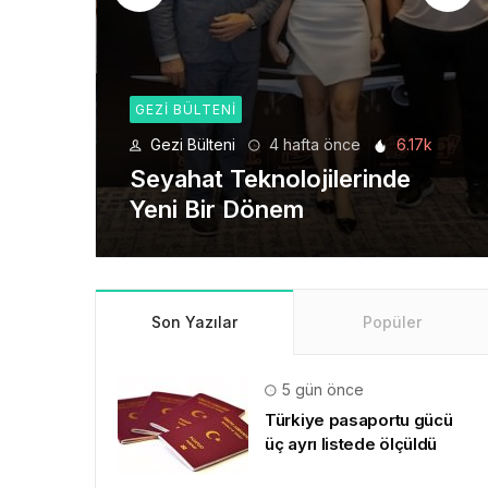
GEZI BÜLTENI
6.17k
Gezi Bülteni
1 ay önce
8.92k
de
Manevi Yolculukta Yeni
Dönem
Son Yazılar
Popüler
5 gün önce
Türkiye pasaportu gücü
üç ayrı listede ölçüldü