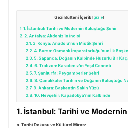
Gezi Bülteni İçerik
[
gizle
]
1.
1. İstanbul: Tarihi ve Modernin Buluştuğu Şehir
2.
2. Antalya: Akdeniz’in İncisi
2.1.
3. Konya: Anadolu’nun Mistik Şehri
2.2.
4. Bursa: Osmanlı İmparatorluğu’nun İlk Başke
2.3.
5. Sapanca: Doğanın Kalbinde Huzurlu Bir Ka
2.4.
6. Trabzon: Karadeniz’in Yeşil Cenneti
2.5.
7. Şanlıurfa: Peygamberler Şehri
2.6.
8. Çanakkale: Tarihin ve Doğanın Buluştuğu N
2.7.
9. Ankara: Başkentin Sakin Yüzü
2.8.
10. Nevşehir: Kapadokya’nın Kalbinde
1. İstanbul: Tarihi ve Moderni
a. Tarihi Dokusu ve Kültürel Miras: