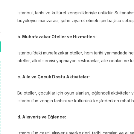
İstanbul, tarihi ve kültürel zenginlikleriyle ünlüdür. Sultana
büyüleyici manzarası, şehri ziyaret etmek için başlıca sebep
b. Muhafazakar Oteller ve Hizmetleri:
İstanbul’daki muhafazakar oteller, hem tarihi yarımadada h
oteller, alkol servisi yapmayan restoranlar, aile odaları ve ka
c. Aile ve Çocuk Dostu Aktiviteler:
Bu oteller, çocuklar için oyun alanları, eğlenceli aktiviteler ve
İstanbul’un zengin tarihini ve kültürünü keşfederken rahat 
d. Alışveriş ve Eğlence:
İstanbul’un çeşitli alışveriş merkezleri, tarihi çarşıları ve el 