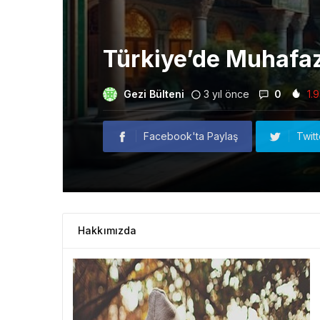
Türkiye’de Muhafaza
Gezi Bülteni
3 yıl önce
0
1.
Facebook'ta Paylaş
Twit
Hakkımızda