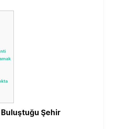
nti
çamak
okta
n Buluştuğu Şehir