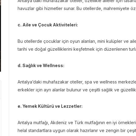
Antalya’daki muhafazakar oteller, özellikle aileler için tasarlan
havuzlar gibi hizmetler sunar. Bu otellerde, mahremiyete öze
GEZI 
c. Aile ve Çocuk Aktiviteleri:
GEZI BÜLTENI
Gezi 
“Der
Gezi Bülteni
1 ay önce
3.42k
Bu otellerde çocuklar için oyun alanları, mini kulüpler ve aile
Emirates ile Yazın En Lüks
Kris
tarihi ve doğal güzelliklerini keşfetmek için düzenlenen turl
Kaçamağı
Başa
d. Sağlık ve Wellness:
Antalya’daki muhafazakar oteller, spa ve wellness merkezler
erkekler için ayrı alanlar bulunur ve çeşitli sağlık ve güzellik
e. Yemek Kültürü ve Lezzetler:
Antalya mutfağı, Akdeniz ve Türk mutfağının en iyi örnekler
helal standartlara uygun olarak hazırlanır ve zengin bir çeşitl