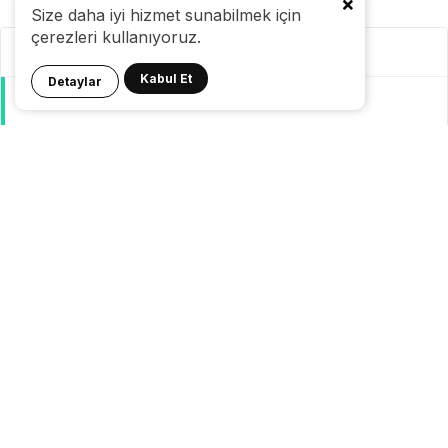
Size daha iyi hizmet sunabilmek için
çerezleri kullanıyoruz.
Kategoriler
Kabul Et
Detaylar
GeziBlog
Gezi Bülteni
Seyahat Tüyoları
Konaklama
Pasaport Vize
Yurtdışı Seyahat
Yurtiçi Seyahat