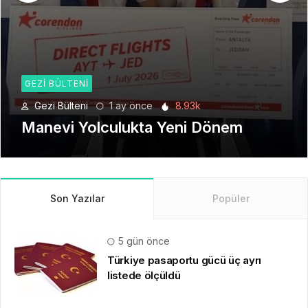
GEZI BÜLTENI
Gezi Bülteni
1 ay önce
3.43k
Emirates ile Yazın En Lüks Kaçamağı
Son Yazılar
Popüler
5 gün önce
Türkiye pasaportu gücü üç ayrı
listede ölçüldü