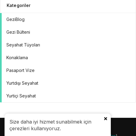
Kategoriler
GeziBlog
Gezi Bülteni
Seyahat Tüyoları
Konaklama
Pasaport Vize
Yurtdışı Seyahat
Yurtiçi Seyahat
Size daha iyi hizmet sunabilmek için
çerezleri kullanıyoruz.
© 24.08.2007 |
Gezi Bülteni
| {
Gezilecek Yerler
}