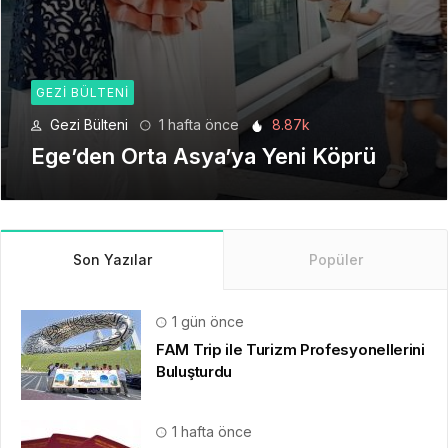
GEZI BÜLTENI
Gezi Bülteni
1 ay önce
6.22k
Seyahat Teknolojilerinde Yeni Bir
Dönem
Son Yazılar
Popüler
1 gün önce
FAM Trip ile Turizm Profesyonellerini
Buluşturdu
1 hafta önce