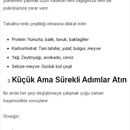
yüklemesi yapmak uzun vadede hem sağlığınıza hem de
psikolojinize zarar verir.
Tabakta renk çeşitliliği olmasına dikkat edin:
Protein: Yumurta, balık, tavuk, baklagiller
Karbonhidrat: Tam tahıllar, yulaf, bulgur, meyve
Yağ: Zeytinyağı, avokado, ceviz
Sebze-meyve: Günlük bol çeşit
Küçük Ama Sürekli Adımlar Atın
Bir anda her şeyi değiştirmeye çalışmak çoğu zaman
başarısızlıkla sonuçlanır.
Örneğin;