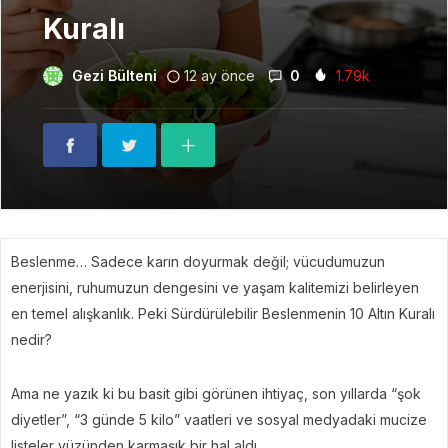
Kuralı
Gezi Bülteni
12 ay önce
0
1.79k
Beslenme… Sadece karın doyurmak değil; vücudumuzun
enerjisini, ruhumuzun dengesini ve yaşam kalitemizi belirleyen
en temel alışkanlık. Peki Sürdürülebilir Beslenmenin 10 Altın Kuralı
nedir?
Ama ne yazık ki bu basit gibi görünen ihtiyaç, son yıllarda “şok
diyetler”, “3 günde 5 kilo” vaatleri ve sosyal medyadaki mucize
listeler yüzünden karmaşık bir hal aldı.