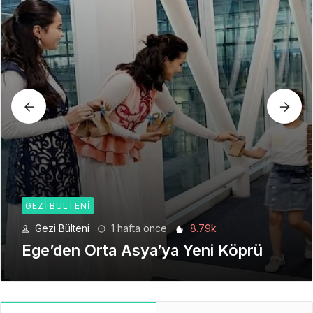
GEZI BÜLTENI
Gezi Bülteni
4 hafta önce
6.2k
Seyahat Teknolojilerinde Yeni Bir
Dönem