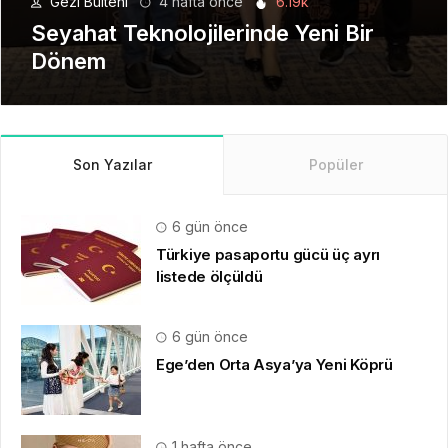
Gezi Bülteni
1 ay önce
8.94k
Manevi Yolculukta Yeni Dönem
Son Yazılar
Popüler
6 gün önce
Türkiye pasaportu gücü üç ayrı
listede ölçüldü
6 gün önce
Ege’den Orta Asya’ya Yeni Köprü
1 hafta önce