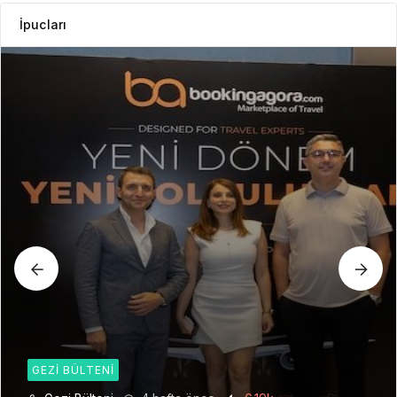
İpucları
GEZI BÜLTENI