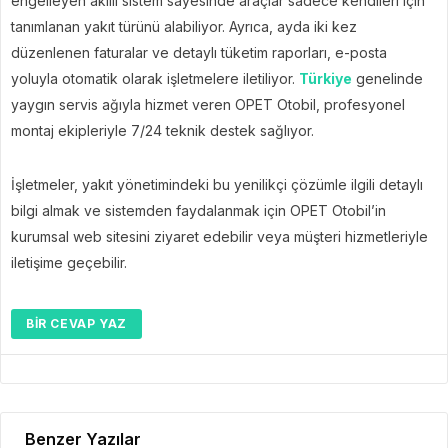
engelleyen akıllı sistem sayesinde araçlar sadece kendileri için
tanımlanan yakıt türünü alabiliyor. Ayrıca, ayda iki kez
düzenlenen faturalar ve detaylı tüketim raporları, e-posta
yoluyla otomatik olarak işletmelere iletiliyor.
Türkiye
genelinde
yaygın servis ağıyla hizmet veren OPET Otobil, profesyonel
montaj ekipleriyle 7/24 teknik destek sağlıyor.
İşletmeler, yakıt yönetimindeki bu yenilikçi çözümle ilgili detaylı
bilgi almak ve sistemden faydalanmak için OPET Otobil’in
kurumsal web sitesini ziyaret edebilir veya müşteri hizmetleriyle
iletişime geçebilir.
BIR CEVAP YAZ
Benzer Yazılar