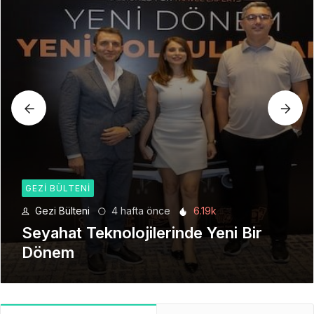
GEZI BÜLTENI
Gezi Bülteni
1 ay önce
8.95k
Manevi Yolculukta Yeni Dönem