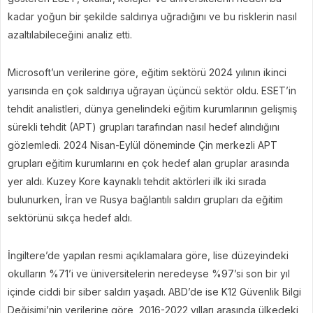
kadar yoğun bir şekilde saldırıya uğradığını ve bu risklerin nasıl
azaltılabileceğini analiz etti.
Microsoft’un verilerine göre, eğitim sektörü 2024 yılının ikinci
yarısında en çok saldırıya uğrayan üçüncü sektör oldu. ESET’in
tehdit analistleri, dünya genelindeki eğitim kurumlarının gelişmiş
sürekli tehdit (APT) grupları tarafından nasıl hedef alındığını
gözlemledi. 2024 Nisan-Eylül döneminde Çin merkezli APT
grupları eğitim kurumlarını en çok hedef alan gruplar arasında
yer aldı. Kuzey Kore kaynaklı tehdit aktörleri ilk iki sırada
bulunurken, İran ve Rusya bağlantılı saldırı grupları da eğitim
sektörünü sıkça hedef aldı.
İngiltere’de yapılan resmi açıklamalara göre, lise düzeyindeki
okulların %71’i ve üniversitelerin neredeyse %97’si son bir yıl
içinde ciddi bir siber saldırı yaşadı. ABD’de ise K12 Güvenlik Bilgi
Değişimi’nin verilerine göre, 2016-2022 yılları arasında ülkedeki