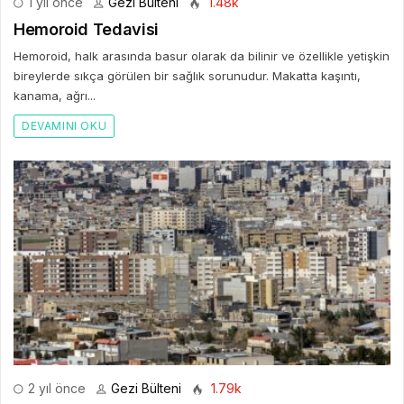
1 yıl önce
Gezi Bülteni
1.48k
Hemoroid Tedavisi
Hemoroid, halk arasında basur olarak da bilinir ve özellikle yetişkin
bireylerde sıkça görülen bir sağlık sorunudur. Makatta kaşıntı,
kanama, ağrı...
DEVAMINI OKU
2 yıl önce
Gezi Bülteni
1.79k