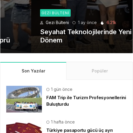
GEZI BÜLTENI
Gezi Bülteni
1 ay önce
6.21k
Seyahat Teknolojilerinde Yeni Bir
Dönem
Son Yazılar
Popüler
1 gün önce
FAM Trip ile Turizm Profesyonellerini
Buluşturdu
1 hafta önce
Türkiye pasaportu gücü üç ayrı