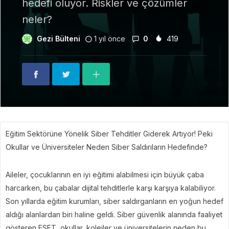
hedefi oluyor. Riskler ve çözümler
neler?
Gezi Bülteni
1 yıl önce
0
419
Eğitim Sektörüne Yönelik Siber Tehditler Giderek Artıyor! Peki
Okullar ve Üniversiteler Neden Siber Saldırıların Hedefinde?
Aileler, çocuklarının en iyi eğitimi alabilmesi için büyük çaba
harcarken, bu çabalar dijital tehditlerle karşı karşıya kalabiliyor.
Son yıllarda eğitim kurumları, siber saldırganların en yoğun hedef
aldığı alanlardan biri haline geldi. Siber güvenlik alanında faaliyet
gösteren ESET, okullar, kolejler ve üniversitelerin neden bu