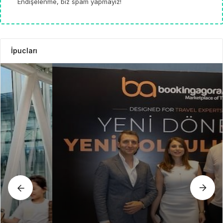
Endişelenme, biz spam yapmayız!
İpucları