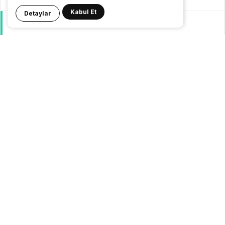
Kabul Et
Detaylar
GeziBlog
Gezi Bülteni
Seyahat Tüyoları
Konaklama
Pasaport Vize
Yurtdışı Seyahat
Yurtiçi Seyahat
© 24.08.2007 |
Gezi Bülteni
| {
Gezilecek Yerler
}