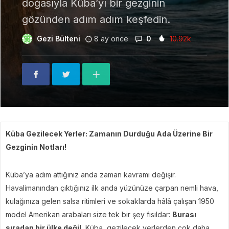
doğasıyla Küba’yı bir gezginin
gözünden adım adım keşfedin.
Gezi Bülteni
8 ay önce
0
10.92k
Küba Gezilecek Yerler: Zamanın Durduğu Ada Üzerine Bir
Gezginin Notları!
Küba’ya adım attığınız anda zaman kavramı değişir.
Havalimanından çıktığınız ilk anda yüzünüze çarpan nemli hava,
kulağınıza gelen salsa ritimleri ve sokaklarda hâlâ çalışan 1950
model Amerikan arabaları size tek bir şey fısıldar:
Burası
sıradan bir ülke değil.
Küba, gezilecek yerlerden çok daha