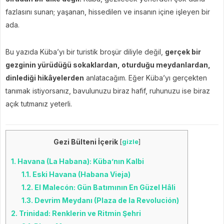
fazlasını sunan; yaşanan, hissedilen ve insanın içine işleyen bir
ada.
Bu yazıda Küba’yı bir turistik broşür diliyle değil,
gerçek bir
gezginin yürüdüğü sokaklardan, oturduğu meydanlardan,
dinlediği hikâyelerden
anlatacağım. Eğer Küba’yı gerçekten
tanımak istiyorsanız, bavulunuzu biraz hafif, ruhunuzu ise biraz
açık tutmanız yeterli.
Gezi Bülteni İçerik
[
gizle
]
1.
Havana (La Habana): Küba’nın Kalbi
1.1.
Eski Havana (Habana Vieja)
1.2.
El Malecón: Gün Batımının En Güzel Hâli
1.3.
Devrim Meydanı (Plaza de la Revolución)
2.
Trinidad: Renklerin ve Ritmin Şehri