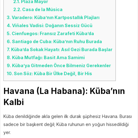
2.1.
Plaza Mayor
2.2.
Casa de la Música
3.
Varadero: Küba’nın Kartpostallık Plajları
4.
Viñales Vadisi: Doğanın Sessiz Gücü
5.
Cienfuegos: Fransız Zarafeti Küba’da
6.
Santiago de Cuba: Küba’nın Ruhu Burada
7.
Küba’da Sokak Hayatı: Asıl Gezi Burada Başlar
8.
Küba Mutfağı: Basit Ama Samimi
9.
Küba’ya Gitmeden Önce Bilmeniz Gerekenler
10.
Son Söz: Küba Bir Ülke Değil, Bir His
Havana (La Habana): Küba’nın
Kalbi
Küba denildiğinde akla gelen ilk durak şüphesiz Havana. Burası
sadece bir başkent değil; Küba ruhunun en yoğun hissedildiği
yer.