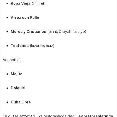
Ropa Vieja
(lif lif et)
Arroz con Pollo
Moros y Cristianos
(pirinç & siyah fasulye)
Tostones
(kızarmış muz)
Ve tabii ki:
Mojito
Daiquiri
Cuba Libre
En güzel lezzetleri lüks restoranlarda değil,
ev restoranlarında