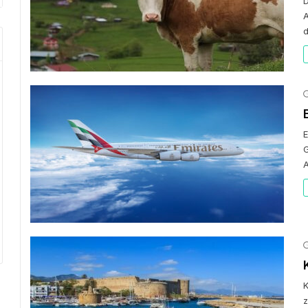
D
A
d
E
G
A
K
z