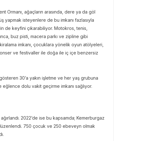
nt Ormanı, ağaçların arasında, dere ya da göl
ş yapmak isteyenlere de bu imkanı fazlasıyla
 de keyfini çıkarabiliyor. Motokros, tenis,
rınca, buz pisti, macera parkı ve zipline gibi
ti kiralama imkanı, çocuklara yönelik oyun atölyeleri,
nser ve festivaller ile doğa ile iç içe benzersiz
 gösteren 30’a yakın işletme ve her yaş grubuna
inde eğlence dolu vakit geçirme imkanı sağlıyor.
 ağırlandı. 2022’de ise bu kapsamda; Kemerburgaz
i düzenlendi. 750 çocuk ve 250 ebeveyn olmak
ı.