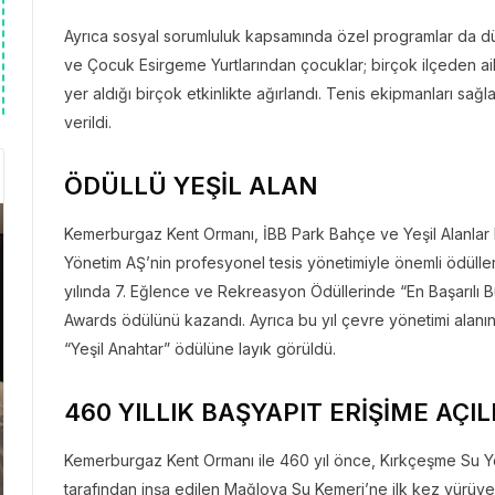
Ayrıca sosyal sorumluluk kapsamında özel programlar da dü
ve Çocuk Esirgeme Yurtlarından çocuklar; birçok ilçeden ail
yer aldığı birçok etkinlikte ağırlandı. Tenis ekipmanları sağla
verildi.
ÖDÜLLÜ YEŞİL ALAN
Kemerburgaz Kent Ormanı, İBB Park Bahçe ve Yeşil Alanlar D
Yönetim AŞ’nin profesyonel tesis yönetimiyle önemli ödüller 
yılında 7. Eğlence ve Rekreasyon Ödüllerinde “En Başarılı B
Awards ödülünü kazandı. Ayrıca bu yıl çevre yönetimi alanınd
“Yeşil Anahtar” ödülüne layık görüldü.
460 YILLIK BAŞYAPIT ERİŞİME AÇIL
Kemerburgaz Kent Ormanı ile 460 yıl önce, Kırkçeşme Su Yolu
tarafından inşa edilen Mağlova Su Kemeri’ne ilk kez yürüyer