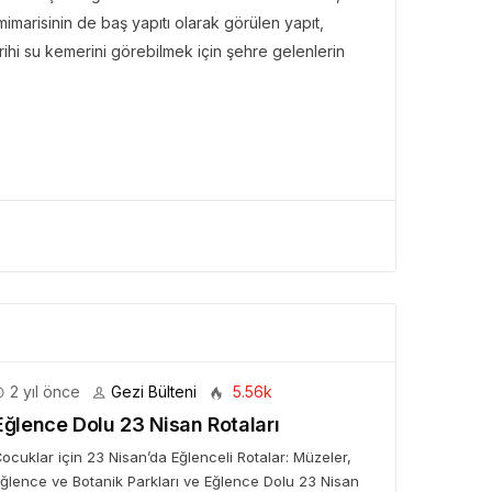
imarisinin de baş yapıtı olarak görülen yapıt,
rihi su kemerini görebilmek için şehre gelenlerin
BÜLTENI
Bülteni
1 ay önce
10.24k
ken Rezervasyon!” ile
tal Elma’ya Uzanan
rı Hikâyesi
2 yıl önce
Gezi Bülteni
5.56k
Eğlence Dolu 23 Nisan Rotaları
ocuklar için 23 Nisan’da Eğlenceli Rotalar: Müzeler,
ğlence ve Botanik Parkları ve Eğlence Dolu 23 Nisan