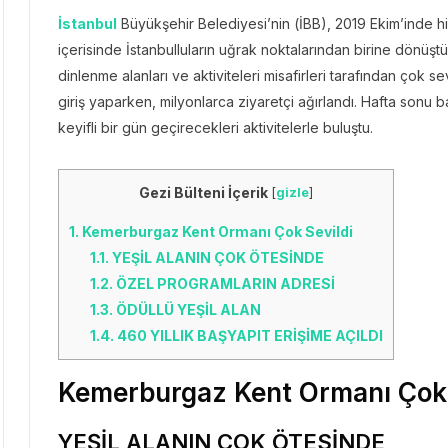
İstanbul
Büyükşehir Belediyesi’nin (İBB), 2019 Ekim’inde h
içerisinde İstanbulluların uğrak noktalarından birine dönüştü. 
dinlenme alanları ve aktiviteleri misafirleri tarafından çok 
giriş yaparken, milyonlarca ziyaretçi ağırlandı. Hafta sonu 
keyifli bir gün geçirecekleri aktivitelerle buluştu.
Gezi Bülteni İçerik
[
gizle
]
1.
Kemerburgaz Kent Ormanı Çok Sevildi
1.1.
YEŞİL ALANIN ÇOK ÖTESİNDE
1.2.
ÖZEL PROGRAMLARIN ADRESİ
1.3.
ÖDÜLLÜ YEŞİL ALAN
1.4.
460 YILLIK BAŞYAPIT ERİŞİME AÇILDI
Kemerburgaz Kent Ormanı Çok 
YEŞİL ALANIN ÇOK ÖTESİNDE