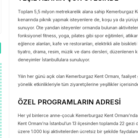
Toplam 5,5 milyon metrekarelik alana sahip Kemerburgaz Ke
kenarında piknik yapmak isteyenlere de, koşu ya da yürüyü
sunuyor. Öte yandan isteyenler ormanda bulunan aktivitelerin
fonksiyonel fitness, yoga, pilates gibi spor eğitimleri, atlıka
eğlence alanları, kafe ve restoranları, elektrikli aile bisikle
tiyatro, drama, resim, müzik ve dans dersleri, düzenlenen ko
deneyimler İstanbullulara sunuluyor.
Yılın her günü açık olan Kemerburgaz Kent Ormanı, faaliyet
yönelik etkinlikleriyle tüm ziyaretçilerine yeşillikler içeris
ÖZEL PROGRAMLARIN ADRESİ
Her yıl binlerce anne-çocuk Kemerburgaz Kent Ormanı’nda
Kent Ormanı’na İstanbul’un 13 ilçesinden toplamda 22 gez
üzere 1.000 kişi aktivitelerden ücretsiz bir şekilde faydaland