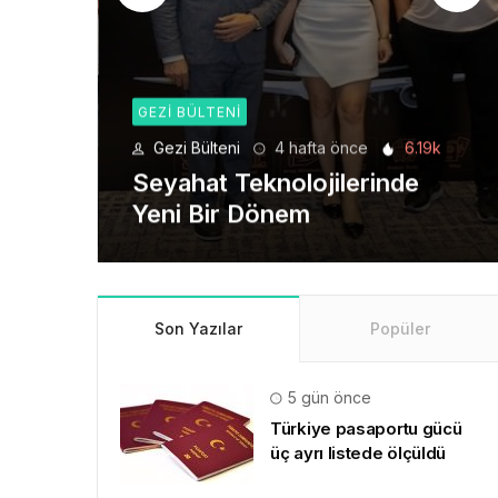
GEZI BÜLTENI
6.19k
Gezi Bülteni
1 ay önce
8.94k
de
Manevi Yolculukta Yeni
Dönem
Son Yazılar
Popüler
5 gün önce
Türkiye pasaportu gücü
üç ayrı listede ölçüldü