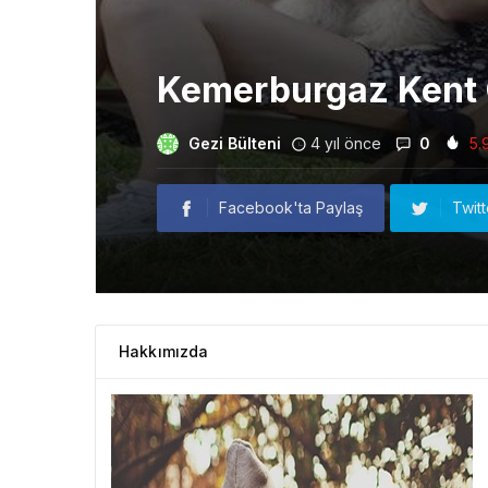
Kemerburgaz Kent 
Gezi Bülteni
4 yıl önce
0
5.
Facebook'ta Paylaş
Twit
Hakkımızda