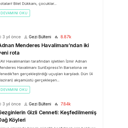
otaları! Bilet Dükkanı, çocuklar...
DEVAMINI OKU
3 yıl önce
Gezi Bülteni
8.87k
Adnan Menderes Havalimanı’ndan iki
yeni rota
AV Havalimanları tarafından işletilen İzmir Adnan
enderes Havalimanı SunExpress’in Barselona ve
enedik’ten gerçekleştirdiği uçuşları karşıladı. Dün (4
aziran) akşamüstü gerçekleşen...
DEVAMINI OKU
3 yıl önce
Gezi Bülteni
7.84k
Gezginlerin Gizli Cenneti: Keşfedilmemiş
Dağ Köyleri