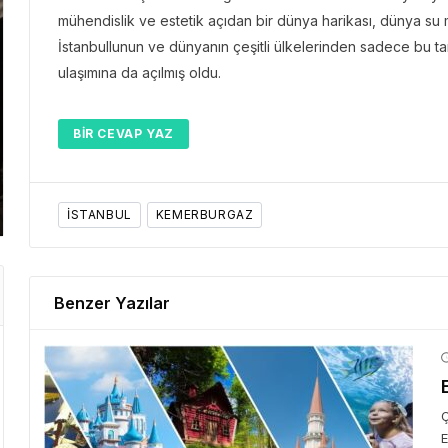
mühendislik ve estetik açıdan bir dünya harikası, dünya su m
İstanbullunun ve dünyanın çeşitli ülkelerinden sadece bu ta
ulaşımına da açılmış oldu.
GEZI 
GEZI BÜLTENI
Gezi 
“Der
Gezi Bülteni
1 ay önce
3.43k
BIR CEVAP YAZ
Emirates ile Yazın En Lüks
Kris
Kaçamağı
Başa
ISTANBUL
KEMERBURGAZ
Benzer Yazılar
Ç
E