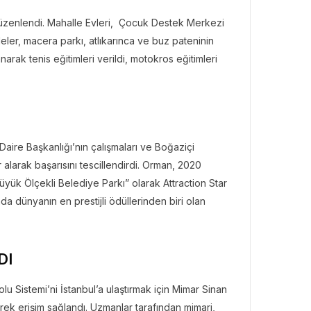
zenlendi. Mahalle Evleri,
Çocuk Destek Merkezi
eler, macera parkı, atlıkarınca ve buz pateninin
narak tenis eğitimleri verildi, motokros eğitimleri
aire Başkanlığı’nın çalışmaları ve Boğaziçi
alarak başarısını tescillendirdi. Orman, 2020
üyük Ölçekli Belediye Parkı” olarak Attraction Star
a dünyanın en prestijli ödüllerinden biri olan
DI
 Sistemi’ni İstanbul’a ulaştırmak için Mimar Sinan
ek erişim sağlandı. Uzmanlar tarafından mimari,