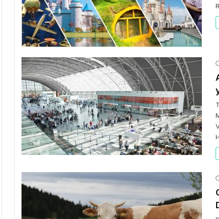
R
T
M
V
H