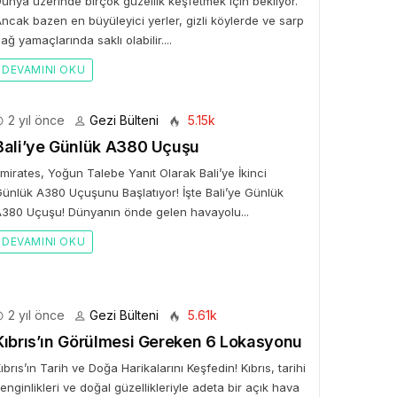
ünya üzerinde birçok güzellik keşfetmek için bekliyor.
ncak bazen en büyüleyici yerler, gizli köylerde ve sarp
ağ yamaçlarında saklı olabilir....
DEVAMINI OKU
2 yıl önce
Gezi Bülteni
5.15k
Bali’ye Günlük A380 Uçuşu
mirates, Yoğun Talebe Yanıt Olarak Bali’ye İkinci
ünlük A380 Uçuşunu Başlatıyor! İşte Bali’ye Günlük
380 Uçuşu! Dünyanın önde gelen havayolu...
DEVAMINI OKU
2 yıl önce
Gezi Bülteni
5.61k
Kıbrıs’ın Görülmesi Gereken 6 Lokasyonu
ıbrıs’ın Tarih ve Doğa Harikalarını Keşfedin! Kıbrıs, tarihi
enginlikleri ve doğal güzellikleriyle adeta bir açık hava