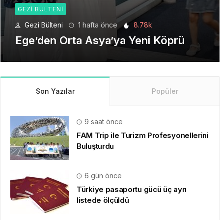
Gezi Bülteni
4 hafta önce
6.2k
Seyahat Teknolojilerinde Yeni Bir
Dönem
Son Yazılar
Popüler
9 saat önce
FAM Trip ile Turizm Profesyonellerini
Buluşturdu
6 gün önce
Türkiye pasaportu gücü üç ayrı
listede ölçüldü