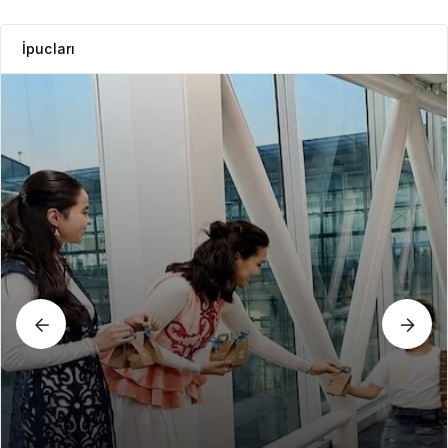
İpucları
GEZI BÜLTENI