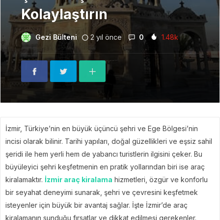
Kolaylaştırın
Gezi Bülteni
2 yıl önce
0
1.48k
İzmir, Türkiye’nin en büyük üçüncü şehri ve Ege Bölgesi’nin
incisi olarak bilinir. Tarihi yapıları, doğal güzellikleri ve eşsiz sahil
şeridi ile hem yerli hem de yabancı turistlerin ilgisini çeker. Bu
büyüleyici şehri keşfetmenin en pratik yollarından biri ise araç
kiralamaktır.
İzmir araç kiralama
hizmetleri, özgür ve konforlu
bir seyahat deneyimi sunarak, şehri ve çevresini keşfetmek
isteyenler için büyük bir avantaj sağlar. İşte İzmir’de araç
kiralamanın sunduğu fırsatlar ve dikkat edilmesi gerekenler.