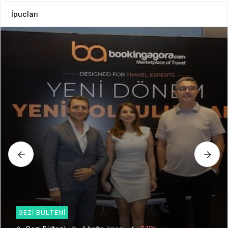
İpucları
GEZI BÜLTENI