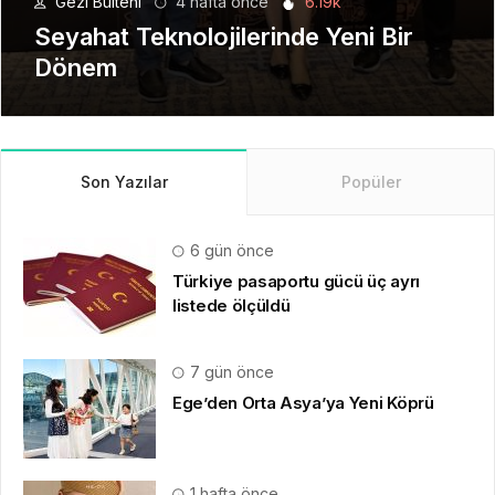
Gezi Bülteni
1 ay önce
8.94k
Manevi Yolculukta Yeni Dönem
Son Yazılar
Popüler
6 gün önce
Türkiye pasaportu gücü üç ayrı
listede ölçüldü
7 gün önce
Ege’den Orta Asya’ya Yeni Köprü
1 hafta önce