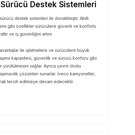
i Sürücü Destek Sistemleri
ücü destek sistemleri ile donatılmıştır. Akıllı
temi gibi özellikler sürücülere güvenli ve konforlu
BÜLTENI
tır ve iş güvenliğini artırır.
Bülteni
1 ay önce
3.45k
ates ile Yazın En Lüks
li avantajlar ile işletmelere ve sürücülere büyük
amağı
k taşıma kapasitesi, güvenlik ve sürücü konforu gibi
lde yürütülmesini sağlar. Ayrıca çevre dostu
taşımacılık çözümleri sunarlar. İveco kamyonetler,
larak tercih edilmeye devam edecektir.