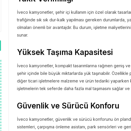
İveco kamyonetler, şehir içi kullanım için özel olarak tasarlanm
trafiğinde sık sık dur-kalk yapılması gereken durumlarda, yak
olmaları önemli bir avantajdır. Bu durum, işletme maliyetle
sunar.
Yüksek Taşıma Kapasitesi
İveco kamyonetler, kompakt tasarımlarına rağmen geniş ve ku
şehir içinde bile büyük miktarlarda yük taşınabilir. Özellikl
diğer ticari işletmelere malzeme ve ürün tedariki yaparken ku
işletmelerin tek seferde daha fazla mal taşımasını sağlar ve 
Güvenlik ve Sürücü Konforu
İveco kamyonetler, güvenlik ve sürücü konforunu ön planda
sistemleri, çarpışma önleme asistanı, park sensörleri ve geri