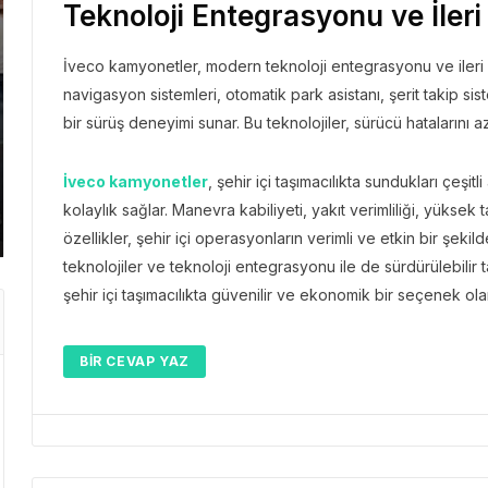
Teknoloji Entegrasyonu ve İler
İveco kamyonetler, modern teknoloji entegrasyonu ve ileri sür
navigasyon sistemleri, otomatik park asistanı, şerit takip sis
GEZI BÜLTENI
GEZI 
bir sürüş deneyimi sunar. Bu teknolojiler, sürücü hatalarını azal
Gezi Bülteni
1 ay önce
8.95k
Gezi 
Manevi Yolculukta Yeni
Emir
İveco kamyonetler
, şehir içi taşımacılıkta sundukları çeşit
Dönem
Kaç
kolaylık sağlar. Manevra kabiliyeti, yakıt verimliliği, yükse
özellikler, şehir içi operasyonların verimli ve etkin bir şeki
teknolojiler ve teknoloji entegrasyonu ile de sürdürülebilir 
şehir içi taşımacılıkta güvenilir ve ekonomik bir seçenek o
BIR CEVAP YAZ