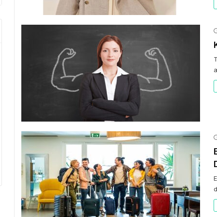
T
a
E
d