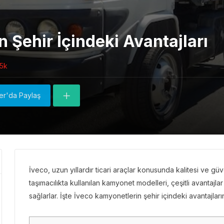
 Şehir İçindeki Avantajları
65k
ter'da Paylaş
İveco, uzun yıllardır ticari araçlar konusunda kalitesi ve güveni
taşımacılıkta kullanılan kamyonet modelleri, çeşitli avantajl
sağlarlar. İşte İveco kamyonetlerin şehir içindeki avantajları