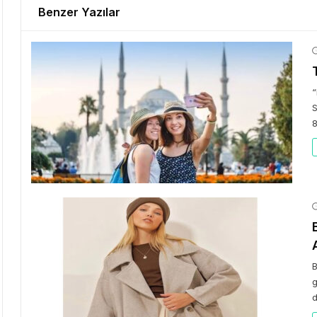
Benzer Yazılar
S
8
B
g
d