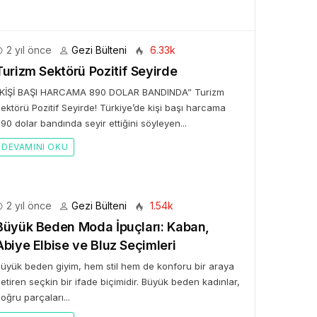
2 yıl önce
Gezi Bülteni
6.33k
Turizm Sektörü Pozitif Seyirde
“KİŞİ BAŞI HARCAMA 890 DOLAR BANDINDA” Turizm
ektörü Pozitif Seyirde! Türkiye’de kişi başı harcama
90 dolar bandında seyir ettiğini söyleyen...
DEVAMINI OKU
2 yıl önce
Gezi Bülteni
1.54k
Büyük Beden Moda İpuçları: Kaban,
Abiye Elbise ve Bluz Seçimleri
üyük beden giyim, hem stil hem de konforu bir araya
etiren seçkin bir ifade biçimidir. Büyük beden kadınlar,
oğru parçaları...