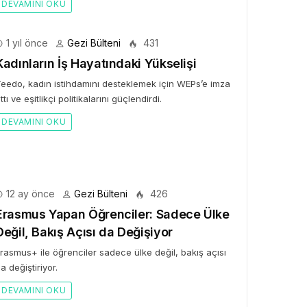
DEVAMINI OKU
1 yıl önce
Gezi Bülteni
431
Kadınların İş Hayatındaki Yükselişi
eedo, kadın istihdamını desteklemek için WEPs’e imza
ttı ve eşitlikçi politikalarını güçlendirdi.
DEVAMINI OKU
12 ay önce
Gezi Bülteni
426
Erasmus Yapan Öğrenciler: Sadece Ülke
Değil, Bakış Açısı da Değişiyor
rasmus+ ile öğrenciler sadece ülke değil, bakış açısı
a değiştiriyor.
DEVAMINI OKU