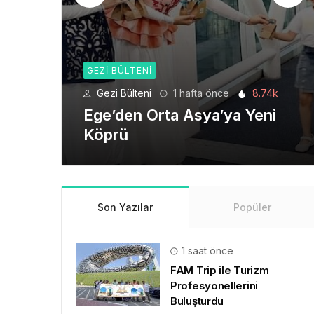
GEZI BÜLTENI
8.74k
Gezi Bülteni
4 hafta önce
6.2k
eni
Seyahat Teknolojilerinde
Yeni Bir Dönem
Son Yazılar
Popüler
1 saat önce
FAM Trip ile Turizm
Profesyonellerini
Buluşturdu