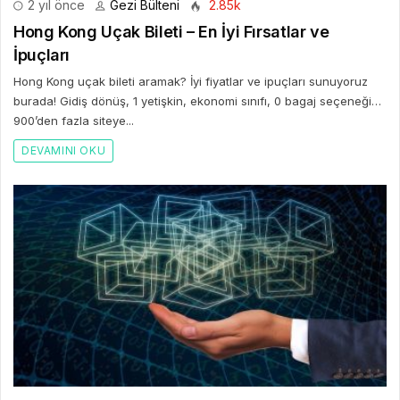
2 yıl önce
Gezi Bülteni
2.85k
Hong Kong Uçak Bileti – En İyi Fırsatlar ve
İpuçları
Hong Kong uçak bileti aramak? İyi fiyatlar ve ipuçları sunuyoruz
burada! Gidiş dönüş, 1 yetişkin, ekonomi sınıfı, 0 bagaj seçeneği…
900’den fazla siteye...
DEVAMINI OKU