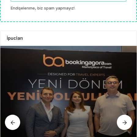
Endişelenme, biz spam yapmayız!
İpucları