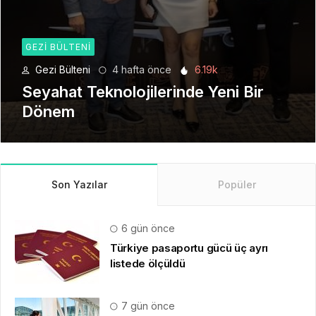
GEZI BÜLTENI
Gezi Bülteni
1 ay önce
8.94k
Manevi Yolculukta Yeni Dönem
Son Yazılar
Popüler
6 gün önce
Türkiye pasaportu gücü üç ayrı
listede ölçüldü
7 gün önce