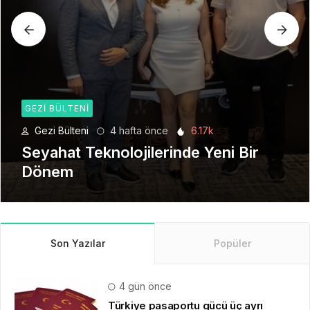
GEZI BÜLTENI
Gezi Bülteni
1 ay önce
8.92k
Manevi Yolculukta Yeni Dönem
Son Yazılar
Popüler
4 gün önce
Türkiye pasaportu gücü üç ayrı