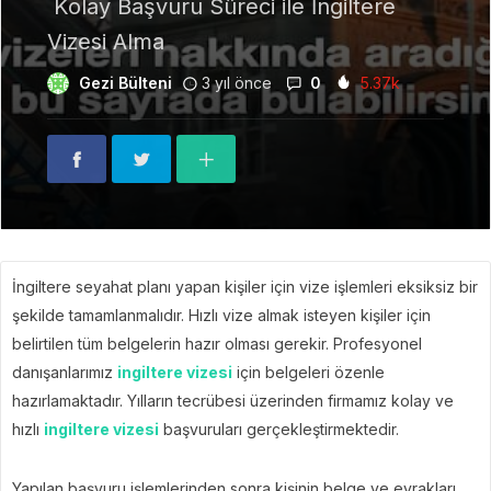
Kolay Başvuru Süreci ile İngiltere
Vizesi Alma
Gezi Bülteni
3 yıl önce
0
5.37k
İngiltere seyahat planı yapan kişiler için vize işlemleri eksiksiz bir
şekilde tamamlanmalıdır. Hızlı vize almak isteyen kişiler için
belirtilen tüm belgelerin hazır olması gerekir. Profesyonel
danışanlarımız
ingiltere vizesi
için belgeleri özenle
hazırlamaktadır. Yılların tecrübesi üzerinden firmamız kolay ve
hızlı
ingiltere vizesi
başvuruları gerçekleştirmektedir.
Yapılan başvuru işlemlerinden sonra kişinin belge ve evrakları