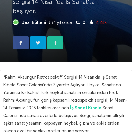
sergisi 14 Nisan’da İş Sanat’ta
başlıyor.
Gezi Bülteni
1 yıl önce
0
4.24k
“Rahmi Aksungur Retrospektif” Sergisi 14 Nisan’da İş Sanat
Kibele Sanat Galerisi’nde Ziyarete Açılıyor! Heykel Sanatında
Yorumcu Bir Bakış! Türk heykel sanatının öncülerinden Prof.
Rahmi Aksungur’un geniş kapsamlı retrospektif sergisi, 14 Nisan-
14 Temmuz 2025 tarihleri arasında
İş Sanat Kibele
Sanat
Galerisi’nde sanatseverlerle buluşuyor. Sergi, sanatçının elli yılı
aşkın sanat yaşamını kapsayan heykel, çizim ve eskizlerden
oluşan özel bir seçkiyi gözler önüne seriyor.