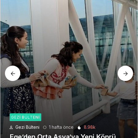
GEZI BÜLTENI
Gezi Bülteni
1 ay önce
6.23k
Seyahat Teknolojilerinde Yeni Bir
Dönem