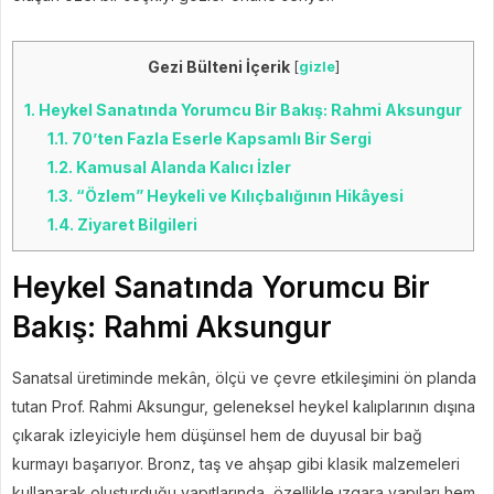
Gezi Bülteni İçerik
[
gizle
]
1.
Heykel Sanatında Yorumcu Bir Bakış: Rahmi Aksungur
1.1.
70’ten Fazla Eserle Kapsamlı Bir Sergi
1.2.
Kamusal Alanda Kalıcı İzler
1.3.
“Özlem” Heykeli ve Kılıçbalığının Hikâyesi
1.4.
Ziyaret Bilgileri
Heykel Sanatında Yorumcu Bir
Bakış: Rahmi Aksungur
Sanatsal üretiminde mekân, ölçü ve çevre etkileşimini ön planda
tutan Prof. Rahmi Aksungur, geleneksel heykel kalıplarının dışına
çıkarak izleyiciyle hem düşünsel hem de duyusal bir bağ
kurmayı başarıyor. Bronz, taş ve ahşap gibi klasik malzemeleri
kullanarak oluşturduğu yapıtlarında, özellikle ızgara yapıları hem