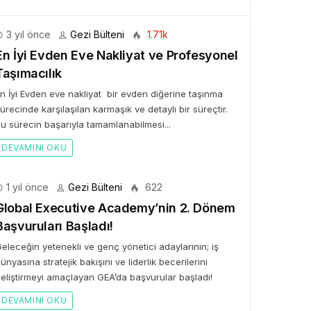
3 yıl önce
Gezi Bülteni
1.71k
BÜLTENI
En İyi Evden Eve Nakliyat ve Profesyonel
Taşımacılık
Bülteni
1 ay önce
10.24k
ken Rezervasyon!” ile
n İyi Evden eve nakliyat bir evden diğerine taşınma
ürecinde karşılaşılan karmaşık ve detaylı bir süreçtir.
tal Elma’ya Uzanan
u sürecin başarıyla tamamlanabilmesi...
rı Hikâyesi
DEVAMINI OKU
1 yıl önce
Gezi Bülteni
622
Global Executive Academy’nin 2. Dönem
Başvuruları Başladı!
eleceğin yetenekli ve genç yönetici adaylarının; iş
ünyasına stratejik bakışını ve liderlik becerilerini
eliştirmeyi amaçlayan GEA’da başvurular başladı!
DEVAMINI OKU