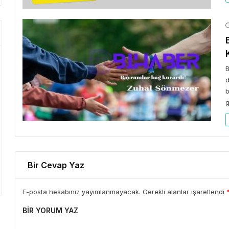
B
d
b
g
Bir Cevap Yaz
E-posta hesabınız yayımlanmayacak. Gerekli alanlar işaretlendi
BIR YORUM YAZ