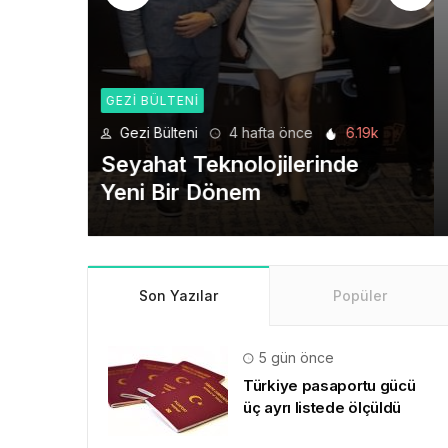
GEZI BÜLTENI
6.19k
Gezi Bülteni
1 ay önce
8.94k
de
Manevi Yolculukta Yeni
Dönem
Son Yazılar
Popüler
5 gün önce
Türkiye pasaportu gücü
üç ayrı listede ölçüldü