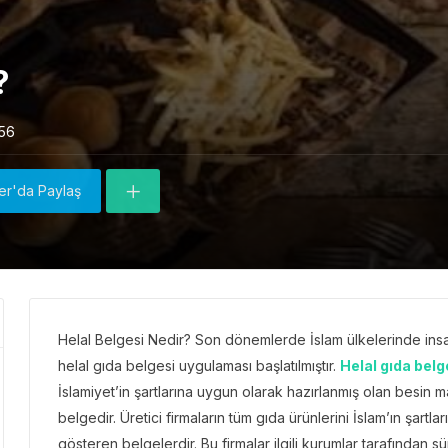
?
56
ter'da Paylaş
Helal Belgesi Nedir? Son dönemlerde İslam ülkelerinde insan
helal gıda belgesi uygulaması başlatılmıştır.
Helal gıda belg
İslamiyet’in şartlarına uygun olarak hazırlanmış olan besin 
belgedir. Üretici firmaların tüm gıda ürünlerini İslam’ın şart
gösteren belgelerdir. Bu firmalar ilgili kurumlar tarafından sü