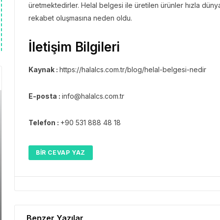
üretmektedirler. Helal belgesi ile üretilen ürünler hızla dü
rekabet oluşmasına neden oldu.
İletişim Bilgileri
Kaynak :
https://halalcs.com.tr/blog/helal-belgesi-nedir
E-posta :
info@halalcs.com.tr
Telefon :
+90 531 888 48 18
BIR CEVAP YAZ
Benzer Yazılar