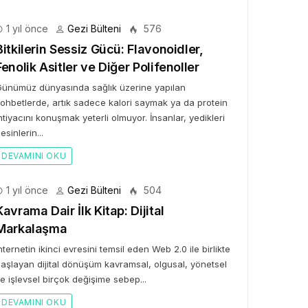
1 yıl önce
Gezi Bülteni
576
Bitkilerin Sessiz Gücü: Flavonoidler,
Fenolik Asitler ve Diğer Polifenoller
ünümüz dünyasında sağlık üzerine yapılan
ohbetlerde, artık sadece kalori saymak ya da protein
htiyacını konuşmak yeterli olmuyor. İnsanlar, yedikleri
esinlerin...
DEVAMINI OKU
1 yıl önce
Gezi Bülteni
504
Kavrama Dair İlk Kitap: Dijital
Markalaşma
nternetin ikinci evresini temsil eden Web 2.0 ile birlikte
aşlayan dijital dönüşüm kavramsal, olgusal, yönetsel
e işlevsel birçok değişime sebep...
DEVAMINI OKU