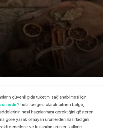
ların güvenli gıda tüketimi sağlanabilmesi için
esi nedir?
helal belgesi olarak bilinen belge,
maddelerinin nasıl hazırlanması gerektiğini gösteren
larına göre yasak olmayan ürünlerden hazırladığını
rekli denetlenir ve kullanılan ürünler, kullanış