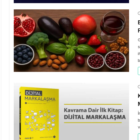
G
s
i
b
İ
b
v