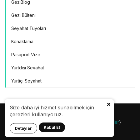
GeziBlog
Gezi Bülteni
Seyahat Tüyoları
Konaklama
Pasaport Vize
Yurtdışı Seyahat
Yurtiçi Seyahat
Size daha iyi hizmet sunabilmek için
çerezleri kullanıyoruz.
© 24.08.2007 |
Gezi Bülteni
| {
Gezilecek Yerler
}
Kabul Et
Detaylar