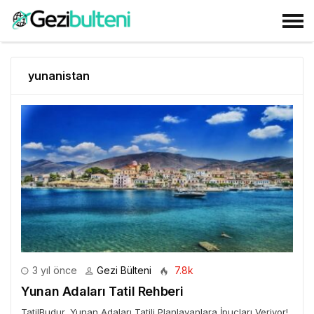
yunanistan
3 yıl önce
Gezi Bülteni
7.8k
Yunan Adaları Tatil Rehberi
TatilBudur, Yunan Adaları Tatili Planlayanlara İpuçları Veriyor!