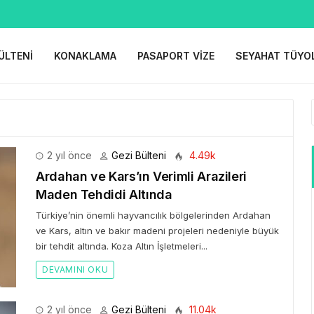
ÜLTENI
KONAKLAMA
PASAPORT VIZE
SEYAHAT TÜYO
2 yıl önce
Gezi Bülteni
4.49k
Ardahan ve Kars’ın Verimli Arazileri
Maden Tehdidi Altında
Türkiye’nin önemli hayvancılık bölgelerinden Ardahan
ve Kars, altın ve bakır madeni projeleri nedeniyle büyük
bir tehdit altında. Koza Altın İşletmeleri...
DEVAMINI OKU
2 yıl önce
Gezi Bülteni
11.04k