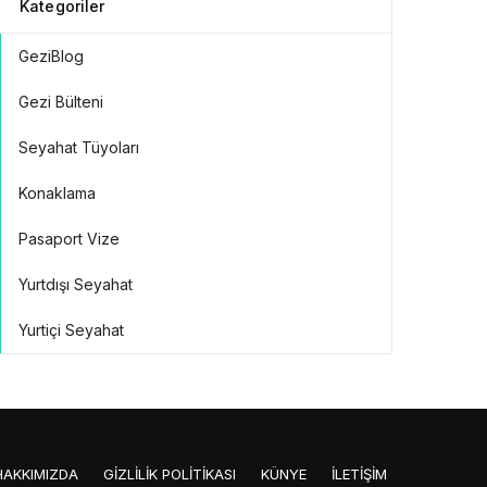
Kategoriler
GeziBlog
Gezi Bülteni
Seyahat Tüyoları
Konaklama
Pasaport Vize
Yurtdışı Seyahat
Yurtiçi Seyahat
HAKKIMIZDA
GIZLILIK POLITIKASI
KÜNYE
İLETIŞIM