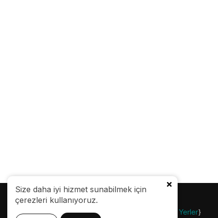
Size daha iyi hizmet sunabilmek için
çerezleri kullanıyoruz.
© 24.08.2007 |
Gezi Bülteni
| {
Gezilecek Yerler
}