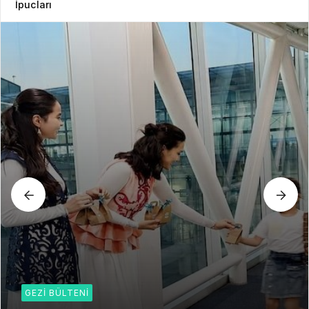
İpucları
GEZI BÜLTENI
Gezi Bülteni
1 ay önce
6.24k