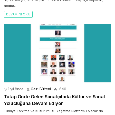
hiç veremiyor, acaba çok mu ekran izledi?” “Hep içe kapanık,
acaba...
DEVAMINI OKU
1 yıl önce
Gezi Bülteni
640
Tutap Önde Gelen Sanatçılarla Kültür ve Sanat
Yolucluğuna Devam Ediyor
Türkiye Tanıtma ve Kültürümüzü Yaşatma Platformu olarak da