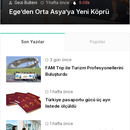
Seyahat Teknolojilerinde Yeni Bir
Dönem
Son Yazılar
Popüler
3 gün önce
FAM Trip ile Turizm Profesyonellerini
Buluşturdu
1 hafta önce
Türkiye pasaportu gücü üç ayrı
listede ölçüldü
1 hafta önce