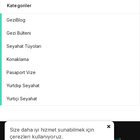
Kategoriler
GeziBlog
Gezi Bülteni
Seyahat Tüyoları
Konaklama
Pasaport Vize
Yurtdışı Seyahat
Yurtiçi Seyahat
Size daha iyi hizmet sunabilmek için
çerezleri kullanıyoruz.
© 24.08.2007 |
Gezi Bülteni
| {
Gezilecek Yerler
}