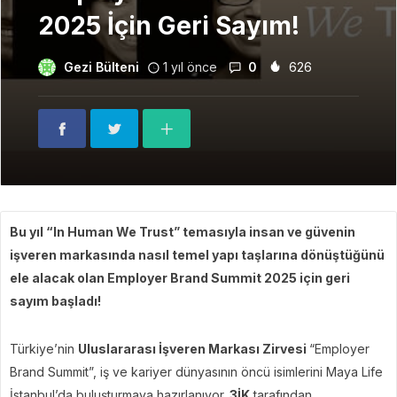
2025 İçin Geri Sayım!
Gezi Bülteni
1 yıl önce
0
626
Bu yıl “In Human We Trust” temasıyla insan ve güvenin
işveren markasında nasıl temel yapı taşlarına dönüştüğünü
ele alacak olan Employer Brand Summit
2025 için geri
sayım başladı!
Türkiye’nin
Uluslararası İşveren Markası Zirvesi
“Employer
Brand Summit”, iş ve kariyer dünyasının öncü isimlerini Maya Life
İstanbul’da buluşturmaya hazırlanıyor.
3İK
tarafından