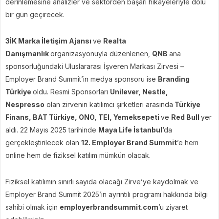
derinlemesine analizler ve sektörden başarı hikâyeleriyle dolu
bir gün geçirecek.
3İK Marka İletişim Ajansı
ve
Realta
Danışmanlık
organizasyonuyla düzenlenen,
QNB
ana
sponsorluğundaki Uluslararası İşveren Markası Zirvesi –
Employer Brand Summit’in medya sponsoru ise
Branding
Türkiye
oldu. Resmi Sponsorları
Unilever, Nestle,
Nespresso
olan zirvenin katılımcı şirketleri arasında
Türkiye
Finans, BAT Türkiye, ONO, TEI, Yemeksepeti
ve
Red Bull
yer
aldı. 22 Mayıs 2025 tarihinde
Maya Life İstanbul
‘da
gerçekleştirilecek olan
12. Employer Brand Summit
’e hem
online hem de fiziksel katılım mümkün olacak.
Fiziksel katılımın sınırlı sayıda olacağı Zirve’ye kaydolmak ve
Employer Brand Summit 2025’in ayrıntılı programı hakkında bilgi
sahibi olmak için
employerbrandsummit.com
’u ziyaret