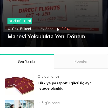
GEZI BÜLTENI
Gezi Bülteni
1 ay önce
8.94k
Manevi Yolculukta Yeni Dönem
Son Yazılar
Popüler
5 gün önce
Türkiye pasaportu gücü üç ayrı
listede ölçüldü
6 gün önce