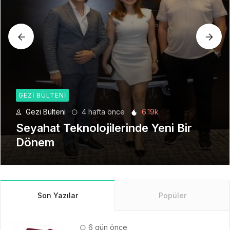
GEZI BÜLTENI
Gezi Bülteni
1 ay önce
8.94k
Manevi Yolculukta Yeni Dönem
Son Yazılar
Popüler
6 gün önce