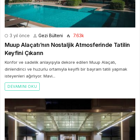
3 yıl önce
Gezi Bülteni
7.63k
Muup Alaçatı’nın Nostaljik Atmosferinde Tatilin
Keyfini Çıkarın
Konfor ve sadelik anlayışıyla dekore edilen Muup Alaçatı,
dinlendirici ve huzurlu ortamıyla keyifli bir bayram tatili yapmak
isteyenleri ağırlıyor. Mavi...
DEVAMINI OKU