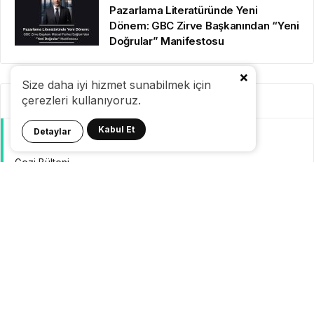
Pazarlama Literatüründe Yeni
Dönem: GBC Zirve Başkanından “Yeni
Doğrular” Manifestosu
Size daha iyi hizmet sunabilmek için
çerezleri kullanıyoruz.
Kategoriler
Kabul Et
Detaylar
GeziBlog
Gezi Bülteni
Seyahat Tüyoları
Konaklama
Pasaport Vize
Yurtdışı Seyahat
Yurtiçi Seyahat