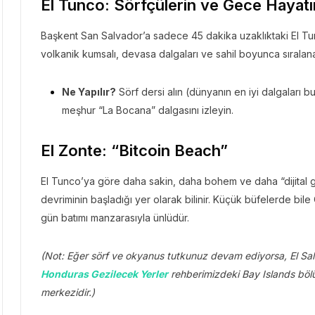
El Tunco: Sörfçülerin ve Gece Hayatı
Başkent San Salvador’a sadece 45 dakika uzaklıktaki El Tun
volkanik kumsalı, devasa dalgaları ve sahil boyunca sıralana
Ne Yapılır?
Sörf dersi alın (dünyanın en iyi dalgaları bu
meşhur “La Bocana” dalgasını izleyin.
El Zonte: “Bitcoin Beach”
El Tunco’ya göre daha sakin, daha bohem ve daha “dijital gö
devriminin başladığı yer olarak bilinir. Küçük büfelerde bil
gün batımı manzarasıyla ünlüdür.
(Not: Eğer sörf ve okyanus tutkunuz devam ediyorsa, El Sa
Honduras Gezilecek Yerler
rehberimizdeki Bay Islands bölü
merkezidir.)