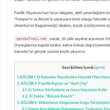
Pasifik Okyanusu’nun hırçın dalgaları, aktif yanardağların t
“Pompeii”si ve Bitcoin’in yasal para birimi olduğu fütüristi
(Amerika’nın Başparmaoğı) lakabını, küçük yüzölçümüne sığ
olarak, 20 yıllık seyahat arşivimize Or
gezibulteni.com
Önyargılarınızı kapıda bırakın; kahve kokulu dağ köylerinde
Salvador’un gerçek yüzünü keşfe çıkıyoruz.
Gezi Bülteni İçerik
[
gizle
]
1.
BÖLÜM 1: El Salvador Seyahatine Hazırlık (Yeni Gerçek
2.
BÖLÜM 2: Pasifik Kıyıları ve “Surf City”
2.1.
El Tunco: Sörfçülerin ve Gece Hayatının Kalbi
2.2.
El Zonte: “Bitcoin Beach”
3.
BÖLÜM 3: Volkanların Gölgesinde Doğa Yürüyüşleri
3.1.
Santa Ana Volkanı (Ilamatepec): Turkuazın Zir