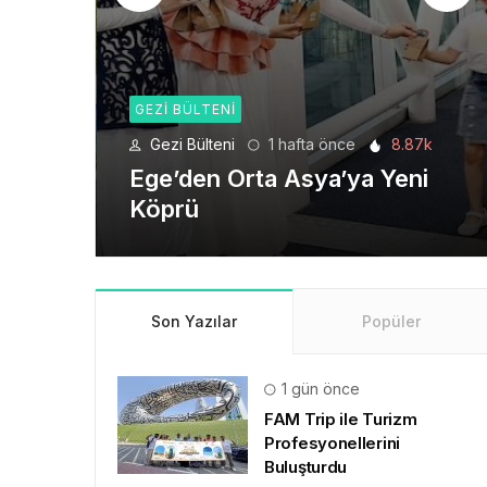
GEZI BÜLTENI
8.87k
Gezi Bülteni
1 ay önce
6.22k
eni
Seyahat Teknolojilerinde
Yeni Bir Dönem
Son Yazılar
Popüler
1 gün önce
FAM Trip ile Turizm
Profesyonellerini
Buluşturdu