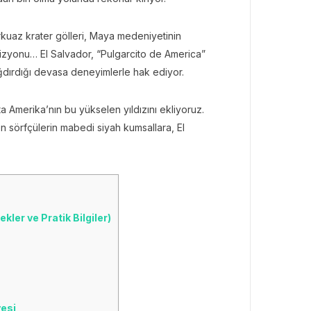
urkuaz krater gölleri, Maya medeniyetinin
k vizyonu… El Salvador, “Pulgarcito de America”
dırdığı devasa deneyimlerle hak ediyor.
ta Amerika’nın bu yükselen yıldızını ekliyoruz.
n sörfçülerin mabedi siyah kumsallara, El
ler ve Pratik Bilgiler)
vesi