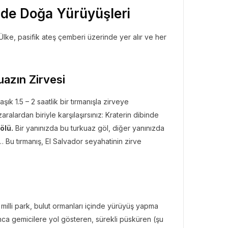
nde Doğa Yürüyüşleri
Ülke, pasifik ateş çemberi üzerinde yer alır ve her
uazın Zirvesi
ık 1.5 – 2 saatlik bir tırmanışla zirveye
ralardan biriyle karşılaşırsınız: Kraterin dibinde
ölü.
Bir yanınızda bu turkuaz göl, diğer yanınızda
u tırmanış, El Salvador seyahatinin zirve
milli park, bulut ormanları içinde yürüyüş yapma
yunca gemicilere yol gösteren, sürekli püsküren (şu