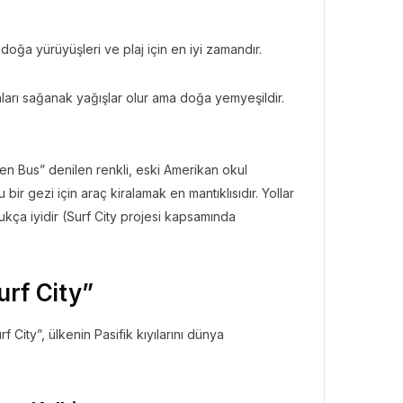
doğa yürüyüşleri ve plaj için en iyi zamandır.
BÜLTENI
ları sağanak yağışlar olur ama doğa yemyeşildir.
Bülteni
1 ay önce
3.47k
ates ile Yazın En Lüks
amağı
en Bus” denilen renkli, eski Amerikan okul
ir gezi için araç kiralamak en mantıklısıdır. Yollar
ukça iyidir (Surf City projesi kapsamında
urf City”
 City”, ülkenin Pasifik kıyılarını dünya