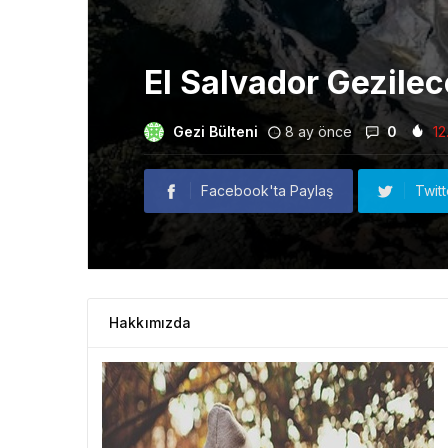
El Salvador Gezilec
Gezi Bülteni
8 ay önce
0
12
Facebook'ta Paylaş
Twit
Hakkımızda