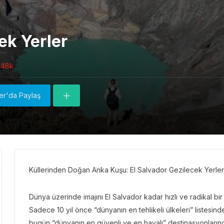
ek Yerler
.48k
ter'da Paylaş
Küllerinden Doğan Anka Kuşu: El Salvador Gezilecek Yerler 
Dünya üzerinde imajını El Salvador kadar hızlı ve radikal bi
Sadece 10 yıl önce “dünyanın en tehlikeli ülkeleri” listesi
bugün “dünyanın en güvenli ve en havalı” destinasyonlarında