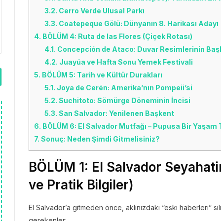
3.2.
Cerro Verde Ulusal Parkı
3.3.
Coatepeque Gölü: Dünyanın 8. Harikası Adayı
4.
BÖLÜM 4: Ruta de las Flores (Çiçek Rotası)
4.1.
Concepción de Ataco: Duvar Resimlerinin Baş
4.2.
Juayúa ve Hafta Sonu Yemek Festivali
5.
BÖLÜM 5: Tarih ve Kültür Durakları
5.1.
Joya de Cerén: Amerika’nın Pompeii’si
5.2.
Suchitoto: Sömürge Döneminin İncisi
5.3.
San Salvador: Yenilenen Başkent
6.
BÖLÜM 6: El Salvador Mutfağı – Pupusa Bir Yaşam T
7.
Sonuç: Neden Şimdi Gitmelisiniz?
BÖLÜM 1: El Salvador Seyahatin
ve Pratik Bilgiler)
El Salvador’a gitmeden önce, aklınızdaki “eski haberleri” s
gerekenler: