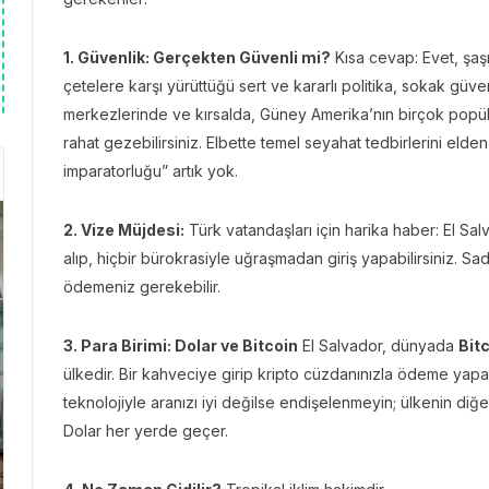
1. Güvenlik: Gerçekten Güvenli mi?
Kısa cevap: Evet, şaşı
çetelere karşı yürüttüğü sert ve kararlı politika, sokak güven
merkezlerinde ve kırsalda, Güney Amerika’nın birçok popül
rahat gezebilirsiniz. Elbette temel seyahat tedbirlerini el
imparatorluğu” artık yok.
2. Vize Müjdesi:
Türk vatandaşları için harika haber: El Sa
alıp, hiçbir bürokrasiyle uğraşmadan giriş yapabilirsiniz. Sad
ödemeniz gerekebilir.
3. Para Birimi: Dolar ve Bitcoin
El Salvador, dünyada
Bit
ülkedir. Bir kahveciye girip kripto cüzdanınızla ödeme yapab
teknolojiyle aranızı iyi değilse endişelenmeyin; ülkenin diğe
Dolar her yerde geçer.