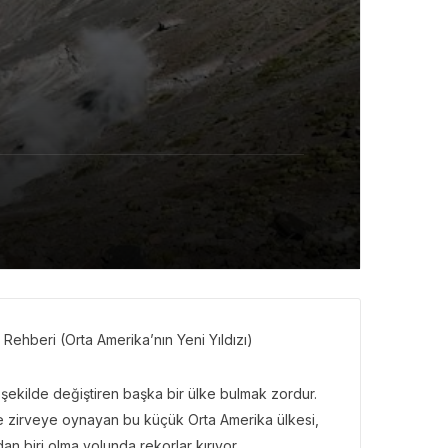
Rehberi (Orta Amerika’nın Yeni Yıldızı)
r şekilde değiştiren başka bir ülke bulmak zordur.
nde zirveye oynayan bu küçük Orta Amerika ülkesi,
n biri olma yolunda rekorlar kırıyor.