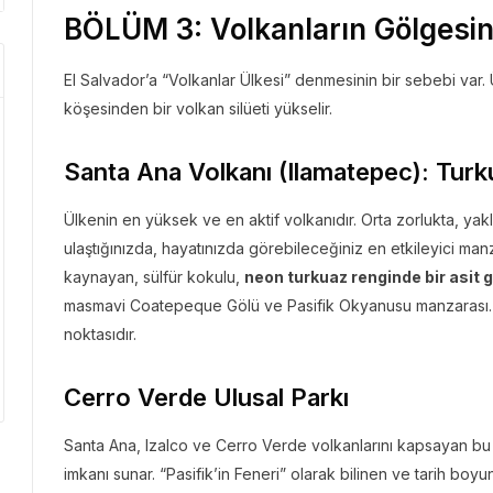
BÖLÜM 3: Volkanların Gölgesi
El Salvador’a “Volkanlar Ülkesi” denmesinin bir sebebi var. 
köşesinden bir volkan silüeti yükselir.
Santa Ana Volkanı (Ilamatepec): Turk
Ülkenin en yüksek ve en aktif volkanıdır. Orta zorlukta, yaklaş
ulaştığınızda, hayatınızda görebileceğiniz en etkileyici manza
kaynayan, sülfür kokulu,
neon turkuaz renginde bir asit g
masmavi Coatepeque Gölü ve Pasifik Okyanusu manzarası… B
noktasıdır.
Cerro Verde Ulusal Parkı
Santa Ana, Izalco ve Cerro Verde volkanlarını kapsayan bu 
imkanı sunar. “Pasifik’in Feneri” olarak bilinen ve tarih bo