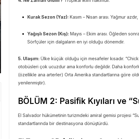
4. Ne Zaman Gidilir?
Tropikal iklim hakimdir.
Kurak Sezon (Yaz):
Kasım – Nisan arası. Yağmur azdır, 
GEZI BÜLTENI
GEZI 
Yağışlı Sezon (Kış):
Mayıs – Ekim arası. Öğleden sonra
Gezi Bülteni
1 ay önce
8.97k
Gezi 
Sörfçüler için dalgaların en iyi olduğu dönemdir.
Manevi Yolculukta Yeni
Emir
Dönem
Kaç
5. Ulaşım:
Ülke küçük olduğu için mesafeler kısadır. “Chick
otobüsleri çok ucuzdur ama konforlu değildir. Daha konforlu b
(özellikle ana arterler) Orta Amerika standartlarına göre old
yenilenmiştir).
BÖLÜM 2: Pasifik Kıyıları ve “S
El Salvador hükümetinin turizmdeki amiral gemisi projesi “Surf
standartlarında bir destinasyona dönüştürdü.