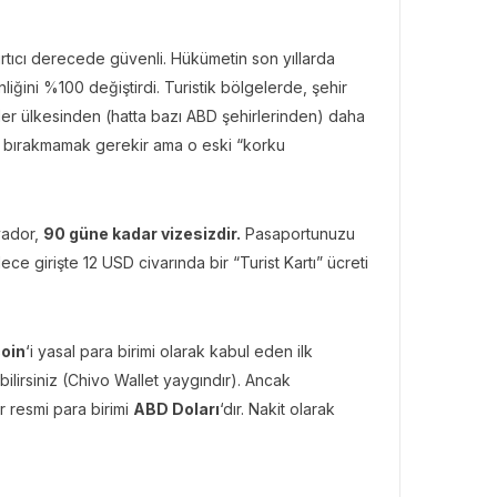
rtıcı derecede güvenli. Hükümetin son yıllarda
liğini %100 değiştirdi. Turistik bölgelerde, şehir
er ülkesinden (hatta bazı ABD şehirlerinden) daha
den bırakmamak gerekir ama o eski “korku
lvador,
90 güne kadar vizesizdir.
Pasaportunuzu
ece girişte 12 USD civarında bir “Turist Kartı” ücreti
coin
‘i yasal para birimi olarak kabul eden ilk
ilirsiniz (Chivo Wallet yaygındır). Ancak
r resmi para birimi
ABD Doları
‘dır. Nakit olarak