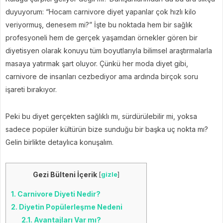
duyuyorum: “Hocam carnivore diyet yapanlar çok hızlı kilo
veriyormuş, denesem mi?” İşte bu noktada hem bir sağlık
profesyoneli hem de gerçek yaşamdan örnekler gören bir
diyetisyen olarak konuyu tüm boyutlarıyla bilimsel araştırmalarla
masaya yatırmak şart oluyor. Çünkü her moda diyet gibi,
carnivore de insanları cezbediyor ama ardında birçok soru
işareti bırakıyor.
Peki bu diyet gerçekten sağlıklı mı, sürdürülebilir mi, yoksa
sadece popüler kültürün bize sunduğu bir başka uç nokta mı?
Gelin birlikte detaylıca konuşalım.
Gezi Bülteni İçerik
[
gizle
]
1.
Carnivore Diyeti Nedir?
2.
Diyetin Popülerleşme Nedeni
2.1.
Avantajları Var mı?