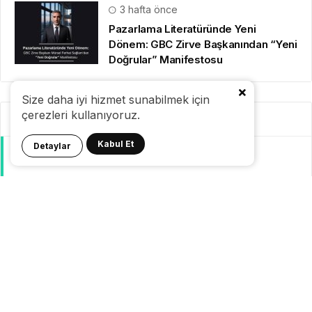
3 hafta önce
Pazarlama Literatüründe Yeni
Dönem: GBC Zirve Başkanından “Yeni
Doğrular” Manifestosu
Size daha iyi hizmet sunabilmek için
çerezleri kullanıyoruz.
Kategoriler
Kabul Et
Detaylar
GeziBlog
Gezi Bülteni
Seyahat Tüyoları
Konaklama
Pasaport Vize
Yurtdışı Seyahat