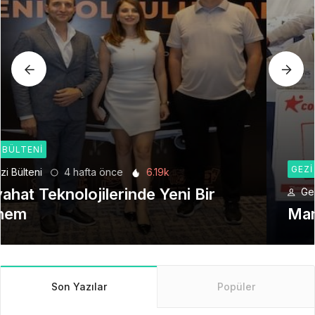
GEZI BÜLTENI
Gezi Bülteni
1 ay önce
8.94k
Manevi Yolculukta Yeni Dönem
Son Yazılar
Popüler