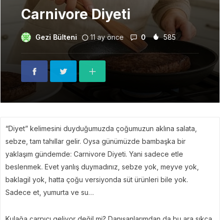
Carnivore Diyeti
Gezi Bülteni
11 ay önce
0
585
“Diyet” kelimesini duyduğumuzda çoğumuzun aklına salata,
sebze, tam tahıllar gelir. Oysa günümüzde bambaşka bir
yaklaşım gündemde: Carnivore Diyeti. Yani sadece etle
beslenmek. Evet yanlış duymadınız, sebze yok, meyve yok,
baklagil yok, hatta çoğu versiyonda süt ürünleri bile yok.
Sadece et, yumurta ve su…
Kulağa çarpıcı geliyor değil mi? Danışanlarımdan da bu ara sıkça