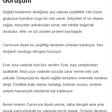
Görüşüm
Sağlıklı beslenme dediğimiz şey aslında çeşitliliktir. Her besin
grubunun kendine özgü bir rolü vardır. Sebzeler lif ve vitamin
sağlar, meyveler antioksidan sunar, tam tahıllar bağırsak
dostudur, etler ve süt ürünleri protein kaynağıdır.
Carnivore diyeti bu çeşitliliği tamamen ortadan kaldırıyor. Yani
doğanın sunduğu dengeyi bozuyor.
Evet, kısa vadede hızlı kilo verdirir. Evet, bazı semptomları
azaltabilir. Ama uzun vadede vücuda zarar verme riski çok
yüksek. Dolayısıyla bu diyeti sağlıklı bireylere önermek mümkün
değil. Özellikle kalp-damar hastalığı, böbrek sorunu, sindirim
sistemi hassasiyeti olanlarda risk katlanıyor.
Benim önerim: Carnivore diyeti yerine, daha dengeli ama yine
düşük karbonhidratlı bir yaklaşım tercih etmek. Örneğin Akdeniz