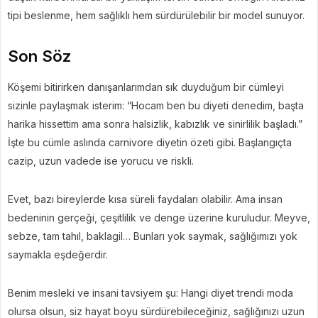
tipi beslenme, hem sağlıklı hem sürdürülebilir bir model sunuyor.
Son Söz
Köşemi bitirirken danışanlarımdan sık duyduğum bir cümleyi
sizinle paylaşmak isterim: “Hocam ben bu diyeti denedim, başta
harika hissettim ama sonra halsizlik, kabızlık ve sinirlilik başladı.”
İşte bu cümle aslında carnivore diyetin özeti gibi. Başlangıçta
cazip, uzun vadede ise yorucu ve riskli.
Evet, bazı bireylerde kısa süreli faydaları olabilir. Ama insan
bedeninin gerçeği, çeşitlilik ve denge üzerine kuruludur. Meyve,
sebze, tam tahıl, baklagil… Bunları yok saymak, sağlığımızı yok
saymakla eşdeğerdir.
Benim mesleki ve insani tavsiyem şu: Hangi diyet trendi moda
olursa olsun, siz hayat boyu sürdürebileceğiniz, sağlığınızı uzun