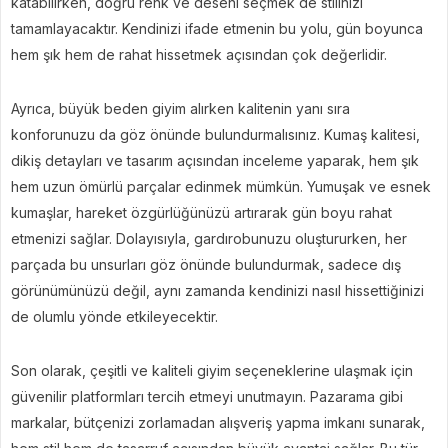
katabilirken, doğru renk ve deseni seçmek de stilinizi
tamamlayacaktır. Kendinizi ifade etmenin bu yolu, gün boyunca
hem şık hem de rahat hissetmek açısından çok değerlidir.
Ayrıca, büyük beden giyim alırken kalitenin yanı sıra
konforunuzu da göz önünde bulundurmalısınız. Kumaş kalitesi,
dikiş detayları ve tasarım açısından inceleme yaparak, hem şık
hem uzun ömürlü parçalar edinmek mümkün. Yumuşak ve esnek
kumaşlar, hareket özgürlüğünüzü artırarak gün boyu rahat
etmenizi sağlar. Dolayısıyla, gardırobunuzu oluştururken, her
parçada bu unsurları göz önünde bulundurmak, sadece dış
görünümünüzü değil, aynı zamanda kendinizi nasıl hissettiğinizi
de olumlu yönde etkileyecektir.
Son olarak, çeşitli ve kaliteli giyim seçeneklerine ulaşmak için
güvenilir platformları tercih etmeyi unutmayın. Pazarama gibi
markalar, bütçenizi zorlamadan alışveriş yapma imkanı sunarak,