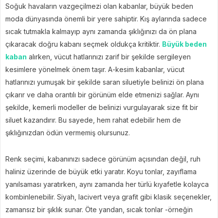
Soğuk havaların vazgeçilmezi olan kabanlar, büyük beden
moda dünyasında önemli bir yere sahiptir. Kış aylarında sadece
sıcak tutmakla kalmayıp aynı zamanda şıklığınızı da ön plana
çıkaracak doğru kabanı seçmek oldukça kritiktir.
Büyük beden
kaban
alırken, vücut hatlarınızı zarif bir şekilde sergileyen
kesimlere yönelmek önem taşır. A-kesim kabanlar, vücut
hatlarınızı yumuşak bir şekilde saran siluetiyle belinizi ön plana
çıkarır ve daha orantılı bir görünüm elde etmenizi sağlar. Aynı
şekilde, kemerli modeller de belinizi vurgulayarak size fit bir
siluet kazandırır. Bu sayede, hem rahat edebilir hem de
şıklığınızdan ödün vermemiş olursunuz.
Renk seçimi, kabanınızı sadece görünüm açısından değil, ruh
haliniz üzerinde de büyük etki yaratır. Koyu tonlar, zayıflama
yanılsaması yaratırken, aynı zamanda her türlü kıyafetle kolayca
kombinlenebilir. Siyah, lacivert veya grafit gibi klasik seçenekler,
zamansız bir şıklık sunar. Öte yandan, sıcak tonlar -örneğin