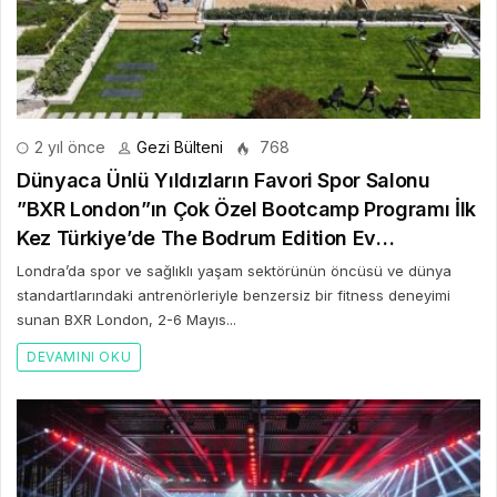
2 yıl önce
Gezi Bülteni
768
Dünyaca Ünlü Yıldızların Favori Spor Salonu
”BXR London”ın Çok Özel Bootcamp Programı İlk
Kez Türkiye’de The Bodrum Edition Ev
Sahipliğinde Gerçekleşti
Londra’da spor ve sağlıklı yaşam sektörünün öncüsü ve dünya
standartlarındaki antrenörleriyle benzersiz bir fitness deneyimi
sunan BXR London, 2-6 Mayıs...
DEVAMINI OKU