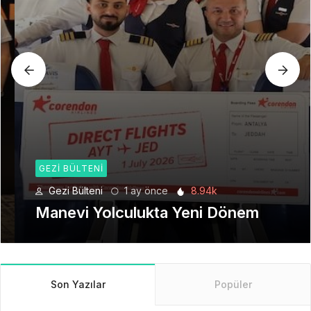
GEZI BÜLTENI
Gezi Bülteni
1 ay önce
8.94k
Manevi Yolculukta Yeni Dönem
Son Yazılar
Popüler