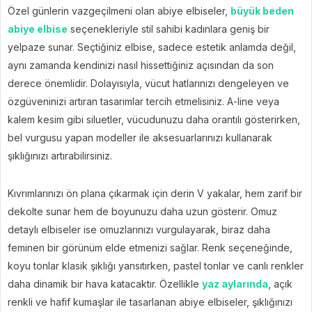
Özel günlerin vazgeçilmeni olan abiye elbiseler,
büyük beden
abiye elbise
seçenekleriyle stil sahibi kadınlara geniş bir
yelpaze sunar. Seçtiğiniz elbise, sadece estetik anlamda değil,
aynı zamanda kendinizi nasıl hissettiğiniz açısından da son
derece önemlidir. Dolayısıyla, vücut hatlarınızı dengeleyen ve
özgüveninizi artıran tasarımlar tercih etmelisiniz. A-line veya
kalem kesim gibi siluetler, vücudunuzu daha orantılı gösterirken,
bel vurgusu yapan modeller ile aksesuarlarınızı kullanarak
şıklığınızı artırabilirsiniz.
Kıvrımlarınızı ön plana çıkarmak için derin V yakalar, hem zarif bir
dekolte sunar hem de boyunuzu daha uzun gösterir. Omuz
detaylı elbiseler ise omuzlarınızı vurgulayarak, biraz daha
feminen bir görünüm elde etmenizi sağlar. Renk seçeneğinde,
koyu tonlar klasik şıklığı yansıtırken, pastel tonlar ve canlı renkler
daha dinamik bir hava katacaktır. Özellikle
yaz aylarında
, açık
renkli ve hafif kumaşlar ile tasarlanan abiye elbiseler, şıklığınızı