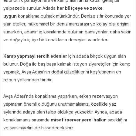
ekonomik pansiyonlara ve kamp alanlarına kadar geniş bir
yelpazede sunulur. Adada
her bütçeye ve zevke
uygun
konaklama bulmak mümkündür. Denize sıfır konumda yer
alan oteller, mükemmel bir deniz manzarası ve kolay plaj erişimi
sunarken, adanın iç kısımlarında bulunan pansiyonlar, daha sakin
ve doğayla iç içe bir konaklama deneyimi vaadeder.
Kamp yapmayı tercih edenler
için adada birçok uygun alan
bulunur. Doğa ile baş başa kalmak isteyen ziyaretçiler için kamp
yapmak, Avşa Adası’nın doğal güzelliklerini keşfetmenin en
özgün yollarından biridir.
Avşa Adası’nda konaklama yaparken, erken rezervasyon
yapmanın önemli olduğunu unutmamalısınız, özellikle yaz
aylarında adaya olan talep oldukça yüksektir. Ayrıca, adada
konaklamanız sırasında
misafirperver yerel halkın
sıcaklığını
ve samimiyetini de hissedeceksiniz.