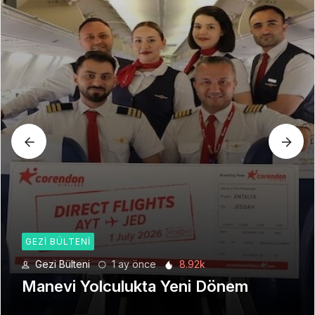
GEZI BÜLTENI
Gezi Bülteni
1 ay önce
8.92k
Manevi Yolculukta Yeni Dönem