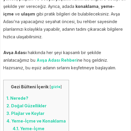
şekilde yer vereceğiz. Ayrıca, adada
konaklama
,
yeme-
içme
ve
ulaşım
gibi pratik bilgileri de bulabileceksiniz. Avşa
Adası’na yapacağınız seyahat öncesi, bu rehber sayesinde
planlarınızı kolaylıkla yapabilir, adanın tadını çıkaracak bilgilere
hızlıca ulaşabilirsiniz.
Avşa Adası
hakkında her şeyi kapsamlı bir şekilde
anlatacağımız bu
A
vşa
Adası Rehberi
ne hoş geldiniz.
Hazırsanız, bu eşsiz adanın sırlarını keşfetmeye başlayalım.
Gezi Bülteni İçerik
[
gizle
]
1.
Nerede?
2.
Doğal Güzellikler
3.
Plajlar ve Koylar
4.
Yeme-İçme ve Konaklama
4.1.
Yeme-İçme