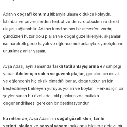
Adanın
coğrafi konumu
itibarıyla ulaşım oldukça kolaydır.
İstanbul ve çevre illerden feribot ve deniz otobüsleri ile direkt
ulaşım sağlanabilir. Adanın kendine has bir atmosferi vardır;
gündüzleri huzur dolu plajları ve doğal güzellikleriyle, akşamları
ise hareketli gece hayatı ve eğlence mekanlarıyla ziyaretçilerine
unutulmaz anlar yaşatır.
Avşa Adası, aynı zamanda
farklı tatil anlayışlarına
ev sahipliği
yapar.
Aileler için sakin ve güvenli plajlar
, gençler için müzik
ve eğlencenin hiç eksik olmadığı barlar, doğa tutkunları için
keşfedilmeyi bekleyen yürüyüş yolları ve koylar… Herkes için bir
şeyler sunan bu özel ada, tatil planlarınızda mutlaka
değerlendirilmesi gereken bir destinasyondur.
Bu rehberde, Avşa Adası’nın
doğal güzellikleri
,
tarihi
yerleri
,
plajları
ve
sosyal yaşamı
hakkında bilgilere detaylı bir