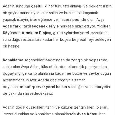
Adanın sunduğu
çeşitlilik
, her türlü tatil anlayışı ve beklentisi için
bir şeyler barındırıyor. İster sakin ve huzurlu bir kaçamak
yapmak isteyin, ister eğlence ve macera peşinde olun, Avşa
Adası
farklı tatil seçenekleriyle
herkese hitap ediyor.
Yiğitler
Köyü
nden
Altınkum Plajı
na,
gizli koylar
dan yerel lezzetlerin
sunulduğu restoranlara kadar her köşesi keşfedilmeyi bekleyen
bir hazine.
Konaklama
seçenekleri bakımından da zengin bir yelpazeye
sahip olan Avşa Adası, lüks otellerden ekonomik pansiyonlara,
doğayla iç içe kamp alanlarına kadar her bütçe ve zevke uygun
alternatifler sunuyor. Adada geçireceğiniz zaman
boyunca,
misafirperver yerel halkın
sıcaklığını ve samimiyetini
de yakından hissedeceksiniz.
Adanın doğal güzellikleri, tarihi ve kültürel zenginlikleri, plajları,
lezzet durakları ve konaklama olanaklarıyla
Avşa Adası
, her