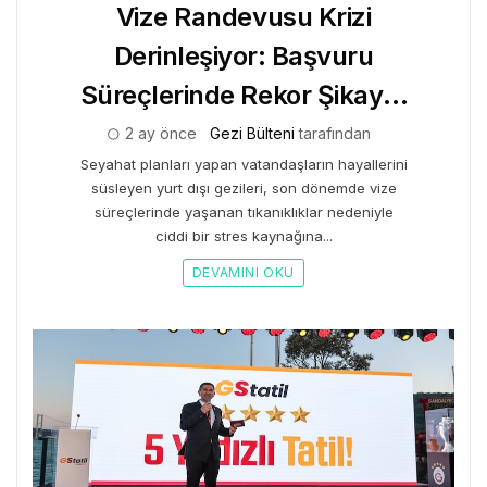
Vize Randevusu Krizi
Derinleşiyor: Başvuru
Süreçlerinde Rekor Şikayet
Artışı
2 ay önce
Gezi Bülteni
tarafından
Seyahat planları yapan vatandaşların hayallerini
süsleyen yurt dışı gezileri, son dönemde vize
süreçlerinde yaşanan tıkanıklıklar nedeniyle
ciddi bir stres kaynağına...
DEVAMINI OKU