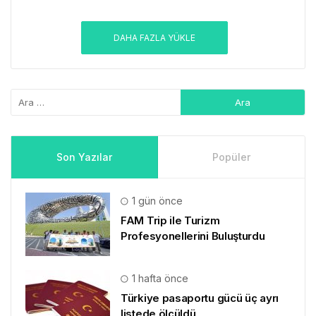
DAHA FAZLA YÜKLE
Son Yazılar
Popüler
1 gün önce
FAM Trip ile Turizm
Profesyonellerini Buluşturdu
1 hafta önce
Türkiye pasaportu gücü üç ayrı
listede ölçüldü