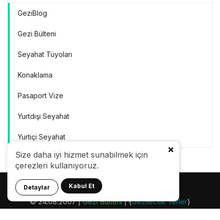
GeziBlog
Gezi Bülteni
Seyahat Tüyoları
Konaklama
Pasaport Vize
Yurtdışı Seyahat
Yurtiçi Seyahat
Size daha iyi hizmet sunabilmek için
çerezleri kullanıyoruz.
Kabul Et
Detaylar
© 24.08.2007 |
Gezi Bülteni
| {
Gezilecek Yerler
}