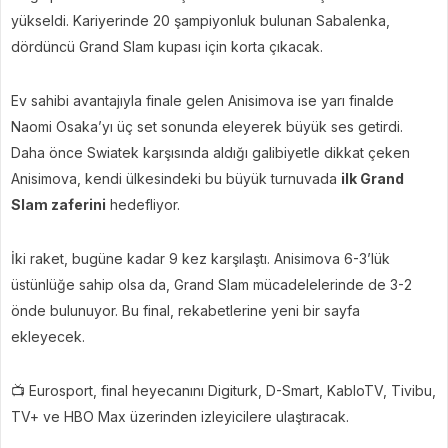
yükseldi. Kariyerinde 20 şampiyonluk bulunan Sabalenka,
dördüncü Grand Slam kupası için korta çıkacak.
Ev sahibi avantajıyla finale gelen Anisimova ise yarı finalde
Naomi Osaka’yı üç set sonunda eleyerek büyük ses getirdi.
Daha önce Swiatek karşısında aldığı galibiyetle dikkat çeken
Anisimova, kendi ülkesindeki bu büyük turnuvada
ilk Grand
Slam zaferini
hedefliyor.
İki raket, bugüne kadar 9 kez karşılaştı. Anisimova 6-3’lük
üstünlüğe sahip olsa da, Grand Slam mücadelelerinde de 3-2
önde bulunuyor. Bu final, rekabetlerine yeni bir sayfa
ekleyecek.
📺 Eurosport, final heyecanını Digiturk, D-Smart, KabloTV, Tivibu,
TV+ ve HBO Max üzerinden izleyicilere ulaştıracak.