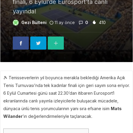
finali, 6 Eylül’de Eurosport’ta canlı
yayında!
Gezi Bülteni
11 ay önce
0
410
🎾 Tenisseverlerin yıl boyunca merakla beklediği Amerika Açık
Tenis Turnuvası’nda tek kadınlar finali için geri sayım sona eriyor.
6 Eylül Cumartesi günü saat 22.30’dan itibaren Eurosport1
ekranlarında canlı yayınla izleyicilerle buluşacak mücadele,
dünyaca ünlü tenis yorumcularının yanı sıra efsane isim
Mats
Wilander
’ın değerlendirmeleriyle taçlanacak.