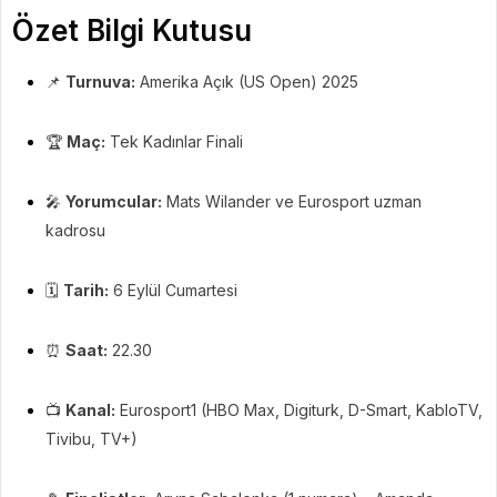
Özet Bilgi Kutusu
📌
Turnuva:
Amerika Açık (US Open) 2025
🏆
Maç:
Tek Kadınlar Finali
🎤
Yorumcular:
Mats Wilander ve Eurosport uzman
kadrosu
🗓️
Tarih:
6 Eylül Cumartesi
⏰
Saat:
22.30
📺
Kanal:
Eurosport1 (HBO Max, Digiturk, D-Smart, KabloTV,
Tivibu, TV+)