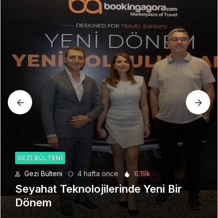
GEZI BÜLTENI
Gezi Bülteni
1 ay önce
8.94k
Manevi Yolculukta Yeni Dönem