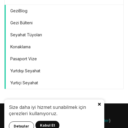
GeziBlog
Gezi Bülteni
Seyahat Tüyoları
Konaklama
Pasaport Vize
Yurtdışı Seyahat
Yurtiçi Seyahat
Size daha iyi hizmet sunabilmek için
çerezleri kullanıyoruz.
© 24.08.2007 |
Gezi Bülteni
| {
Gezilecek Yerler
}
Kabul Et
Detaylar