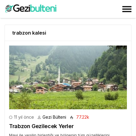
trabzon kalesi
11 yıl önce
Gezi Bülteni
77.22k
Trabzon Gezilecek Yerler
Mavi ile yeşilin birleştiği ve bölgenin tüm güzelliklerini