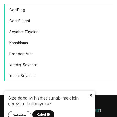
GeziBlog
Gezi Bülteni
Seyahat Tüyoları
Konaklama
Pasaport Vize
Yurtdışı Seyahat
Yurtiçi Seyahat
Size daha iyi hizmet sunabilmek için
çerezleri kullanıyoruz.
© 24.08.2007 |
Gezi Bülteni
| {
Gezilecek Yerler
}
Kabul Et
Detaylar