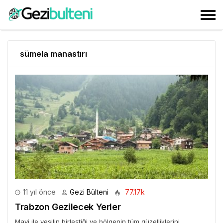
sümela manastırı
11 yıl önce
Gezi Bülteni
77.17k
Trabzon Gezilecek Yerler
Mavi ile yeşilin birleştiği ve bölgenin tüm güzelliklerini