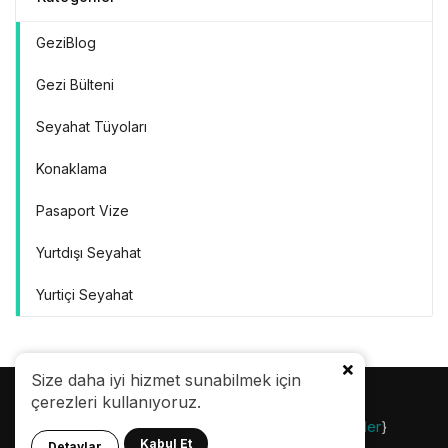
GeziBlog
Gezi Bülteni
Seyahat Tüyoları
Konaklama
Pasaport Vize
Yurtdışı Seyahat
Yurtiçi Seyahat
Size daha iyi hizmet sunabilmek için
çerezleri kullanıyoruz.
© 24.08.2007 |
Gezi Bülteni
| {
Gezilecek Yerler
}
Kabul Et
Detaylar