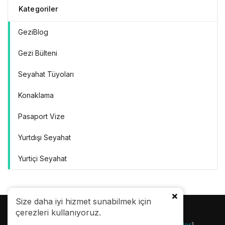
Kategoriler
GeziBlog
Gezi Bülteni
Seyahat Tüyoları
Konaklama
Pasaport Vize
Yurtdışı Seyahat
Yurtiçi Seyahat
Size daha iyi hizmet sunabilmek için
çerezleri kullanıyoruz.
© 24.08.2007 |
Gezi Bülteni
| {
Gezilecek Yerler
}