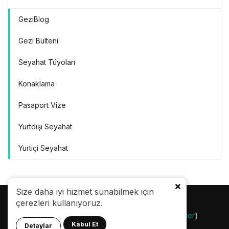
GeziBlog
Gezi Bülteni
Seyahat Tüyoları
Konaklama
Pasaport Vize
Yurtdışı Seyahat
Yurtiçi Seyahat
Size daha iyi hizmet sunabilmek için
çerezleri kullanıyoruz.
© 24.08.2007 |
Gezi Bülteni
| {
Gezilecek Yerler
}
Kabul Et
Detaylar